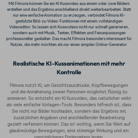
Mit Filmora können Sie ein KI Kussvideo aus einem oder zwei Bildern
erstellen und das Ergebnis anschließend direkt weiterbearbeiten. Statt
nur eine einfache Animation zu erzeugen, verbindet Filmora KI-
gestützte Bild-zu-Video-Funktionen mit einem vollständigen
Videoeditor. So lassen sich Kussvideos nicht nur schnell generieren,
sondern auch mit Musik, Texten, Effekten und Feinanpassungen
professioneller gestalten. Das macht Filmora besonders interessant für
Nutzer, die mehr möchten als nur einen simplen Online-Generator.
Realistische KI-Kussanimationen mit mehr
Kontrolle
Filmora nutzt KI, um Gesichtsausdrücke, Kopfbewegungen
und die Annäherung zweier Personen möglichst flüssig zu
animieren. So entsteht ein KI Kussvideo, das natürlicher wirkt
als viele einfache Vorlagen-Tools. Besonders hilfreich ist, dass
Sie nicht nur Bilder hochladen, sondern das Ergebnis mit
zusätzlichen Angaben und anschließender Bearbeitung
gezielt verfeinern können. Das ist wichtig, wenn Sie Wert auf
glaubwürdige Bewegungen, eine stimmige Wirkung und ein
persönlicheres Endergebnis legen.