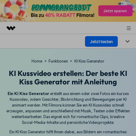
Jetzt testen
Top-Produkte
KI-gestützte digitale Kreativität
Produkte
Business
Home
>
Funktionen
>
KI Kiss Generator
Dienstprogramme
Überblick
Plattformen
KI Kussvideo erstellen: Der beste KI
KI
Über uns
Lösungen
Kiss Generator mit Anleitung
Funktionen
Video/Foto
Presseraum
Lösungen
Ein KI Kiss Generator
erstellt aus einem oder zwei Fotos ein kurzes
Assets
Audio
Kussvideo, indem Gesichter, Blickrichtung und Bewegungen per KI
Wer
Shop
Ressourcen
animiert werden. Mit Filmora können Sie ein KI Kussvideo schnell
Text
erzeugen, anpassen und anschließend mit Musik, Texten oder Effekten
Video-Lösungen
weiterbearbeiten. Das eignet sich für romantische Clips, kreative
Support
Hilfe-Center
Social-Media-Inhalte und persönliche Videoprojekte.
Video-Prompts
Meisterkurs
Erste Schritte
Ein KI Kiss Generator hilft Ihnen dabei, aus Bildern ein romantisches
Über
Über 100 heiße Video-
Beherrschen Sie