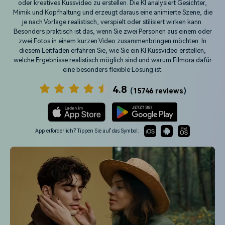
oder kreatives Kussvideo zu erstellen. Die KI analysiert Gesichter,
Prompts – schnell ähnliche
fortgeschrittene
Mimik und Kopfhaltung und erzeugt daraus eine animierte Szene, die
Kunden-Support
Videos erstellen
Videobearbeitungsfähigkeiten
je nach Vorlage realistisch, verspielt oder stilisiert wirken kann.
KAUFEN
Anmelden
Besonders praktisch ist das, wenn Sie zwei Personen aus einem oder
Über Uns
Bewertungen
zwei Fotos in einem kurzen Video zusammenbringen möchten. In
Unsere Mission, Geschichte
Finden Sie mehr über Filmora
diesem Leitfaden erfahren Sie, wie Sie ein KI Kussvideo erstellen,
Kickstart Bootcamp
DIY-Spezialeffekte
und Kunden
Nachrichten und
welche Ergebnisse realistisch möglich sind und warum Filmora dafür
Suchen
Bewertungen
Lernen, ausdrücken und
Erfahren Sie, wie Sie einen
eine besonders flexible Lösung ist.
erweitern Sie Ihre
Spezialeffekt erzeugen
Videobearbeitungs-
können
4.8
(
15746 reviews
)
Fähigkeiten mit Filmora
Kunden-Geschichten
Affiliate-Programm
Erfahren Sie, wie unsere
Schalten Sie Partnerschaften
Kunden Erfolg haben
auf Unternehmensebene frei
App erforderlich? Tippen Sie auf das Symbol:
Creator
Freunde-werben-
Monetarisierungs-
Programm
Programm
An Freunde empfehlen,
Monetarisieren Sie
Belohnungen erhalten
Ihren Einfluss mit Filmora
Blog