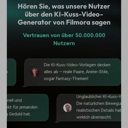
Hören Sie, was unsere Nutzer
über den KI-Kuss-Video-
Generator von Filmora sagen
Vertrauen von über 50.000.000
Nutzern
Die KI-Kuss-Video-Vorlagen decken
alles ab – reale Paare, Anime-Stile,
sogar Fantasy-Themen!
Unglaublicher KI
rozess ist schnell und
Die natürlichen 
pliziert. Perfekt für jemanden
realistischen Det
ich, der wenig Geduld hat.
wirklich überrasch