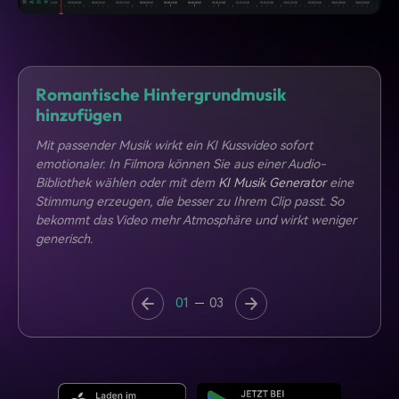
Romantische Hintergrundmusik
E
hinzufügen
W
o
Mit passender Musik wirkt ein KI Kussvideo sofort
v
emotionaler. In Filmora können Sie aus einer Audio-
e
Bibliothek wählen oder mit dem
KI Musik Generator
eine
w
Stimmung erzeugen, die besser zu Ihrem Clip passt. So
S
el
bekommt das Video mehr Atmosphäre und wirkt weniger
generisch.
01
03