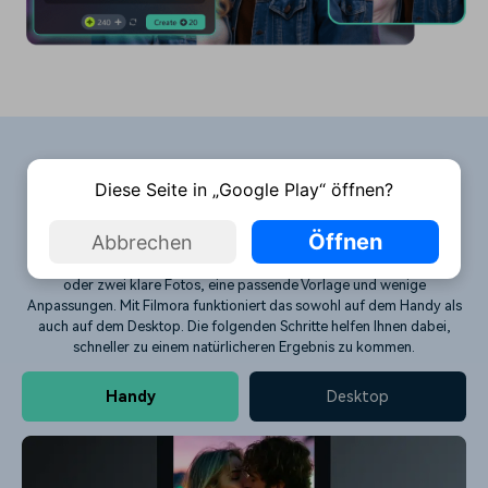
Wie kann man mit Filmora ein KI
Diese Seite in „Google Play“ öffnen?
Kussvideo erstellen?
Öffnen
Abbrechen
Um ein KI Kussvideo zu erstellen, benötigen Sie in der Regel nur ein
oder zwei klare Fotos, eine passende Vorlage und wenige
Anpassungen. Mit Filmora funktioniert das sowohl auf dem Handy als
auch auf dem Desktop. Die folgenden Schritte helfen Ihnen dabei,
schneller zu einem natürlicheren Ergebnis zu kommen.
Handy
Desktop