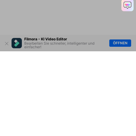
Filmora - KI Video Editor
ÖFFNEN
Bearbeiten Sie schneller, intelligenter und
einfacher!
Hero Produkte
Wondershare
KI entdecken