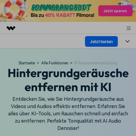
Jetzt testen
Top-Produkte
KI-gestützte digitale Kreativität
Produkte
Business
Dienstprogramme
Startseite
>
Alle Funktionen
>
KI Rauschunterdrückung
Hintergrundgeräusche
Überblick
Plattformen
KI
Über uns
Lösungen
entfernen mit KI
Funktionen
Video/Foto
Presseraum
Lösungen
Assets
Audio
Entdecken Sie, wie Sie Hintergrundgeräusche aus
Soziale Medien
Shop
Ressourcen
Videos und Audios effektiv entfernen. Erfahren Sie
Text
Marketing & Business
alles über KI-Tools, um Rauschen schnell und einfach
Support
Hilfe-Center
zu entfernen. Perfekte Tonqualität mit AI Audio
Lifestyle & Spaß
Denoiser!
Video-Prompts
Meisterkurs
Erste Schritte
Über
Über 100 heiße Video-
Beherrschen Sie