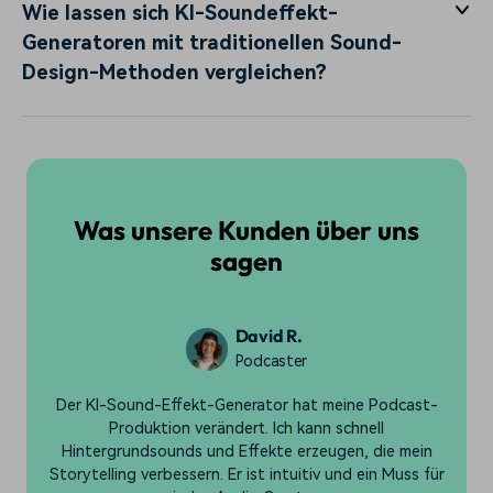
Wie lassen sich KI-Soundeffekt-
Generatoren mit traditionellen Sound-
Design-Methoden vergleichen?
Was unsere Kunden über uns
sagen
Emily J.
Vloggerin
t-
Ich bin beeindruckt von der Vielfalt der Sounds, die ich
mit dem KI-Tool von Filmora erzeugen kann. Es
n
ermöglicht mir, meinen Vlogs einzigartige Audio-
für
Elemente hinzuzufügen, die sie für mein Publikum noch
K