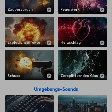
Zauberspruch
Feuerwerk
Explosionseffekte
Herzschlag
Schuss
Zersplitterndes Glas
Umgebungs-Sounds