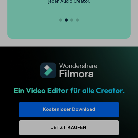
interessanter machen.
sc
Ein Video Editor für alle Creator.
Kostenloser Download
JETZT KAUFEN