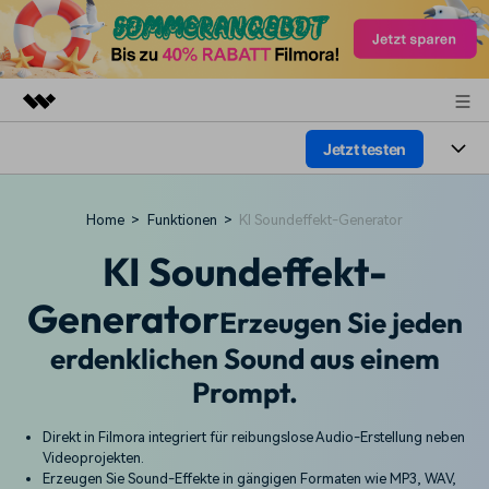
Jetzt testen
Top-Produkte
KI-gestützte digitale Kreativität
Produkte
Business
Home
>
Funktionen
>
KI Soundeffekt-Generator
Dienstprogramme
Überblick
Plattformen
KI Soundeffekt-
KI
Über uns
Lösungen
Funktionen
Generator
Video/Foto
Presseraum
Lösungen
Erzeugen Sie jeden
Assets
erdenklichen Sound aus einem
Audio
Wer
Shop
Ressourcen
Prompt.
Text
Video-Lösungen
Support
Hilfe-Center
Direkt in Filmora integriert für reibungslose Audio-Erstellung neben
Videoprojekten.
Video-Prompts
Meisterkurs
Erste Schritte
Erzeugen Sie Sound-Effekte in gängigen Formaten wie MP3, WAV,
Über
Über 100 heiße Video-
Beherrschen Sie