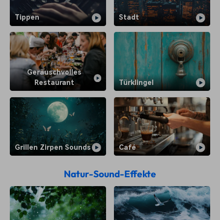
Tippen
Stadt
Geräuschvolles
Restaurant
Türklingel
Grillen Zirpen Sounds
Café
Natur-Sound-Effekte