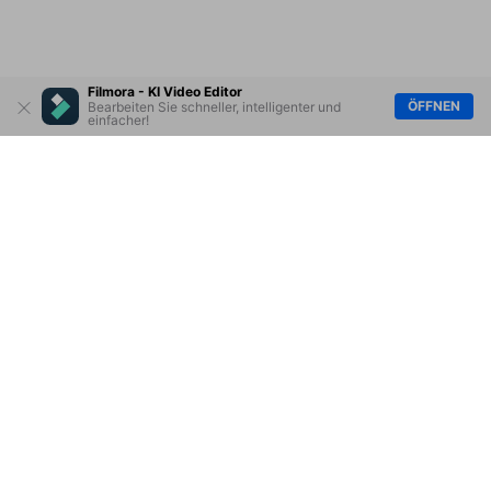
Filmora - KI Video Editor
ÖFFNEN
Bearbeiten Sie schneller, intelligenter und
einfacher!
Hero Produkte
Wondershare
KI entdecken
Hilfe-Center