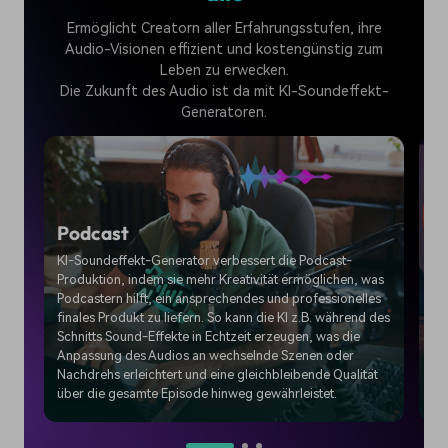
Ermöglicht Creatorn aller Erfahrungsstufen, ihre
Audio-Visionen effizient und kostengünstig zum
Leben zu erwecken.
Die Zukunft des Audio ist da mit KI-Soundeffekt-
Generatoren.
V
Podcast
De
KI-Soundeffekt-Generator verbessert die Podcast-
Au
Produktion, indem sie mehr Kreativität ermöglichen, was
im 
Podcastern hilft, ein ansprechendes und professionelles
ve
finales Produkt zu liefern. So kann die KI z.B. während des
ve
Schnitts Sound-Effekte in Echtzeit erzeugen, was die
Be
Anpassung des Audios an wechselnde Szenen oder
ad
Nachdrehs erleichtert und eine gleichbleibende Qualität
un
über die gesamte Episode hinweg gewährleistet.
Im