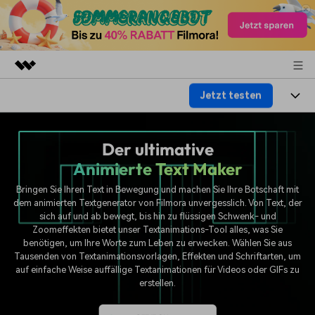
Jetzt testen
Top-Produkte
KI-gestützte digitale Kreativität
Produkte
Business
Dienstprogramme
Der ultimative
Überblick
Plattformen
Animierte Text Maker
KI
Über uns
Lösungen
Funktionen
Bringen Sie Ihren Text in Bewegung und machen Sie Ihre Botschaft mit
Video/Foto
Lösungen
Presseraum
dem animierten Textgenerator von Filmora unvergesslich. Von Text, der
sich auf und ab bewegt, bis hin zu flüssigen Schwenk- und
Assets
Audio
Zoomeffekten bietet unser Textanimations-Tool alles, was Sie
Soziale Medien
Ressourcen
Shop
benötigen, um Ihre Worte zum Leben zu erwecken. Wählen Sie aus
Text
Tausenden von Textanimationsvorlagen, Effekten und Schriftarten, um
Marketing & Business
auf einfache Weise auffällige Textanimationen für Videos oder GIFs zu
Hilfe-Center
Support
erstellen.
Lifestyle & Spaß
Video-Prompts
Meisterkurs
Erste Schritte
Über
Über 100 heiße Video-
Beherrschen Sie