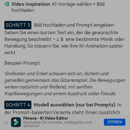
Video Inspiration
: KI-Vorlage wählen + Bild
hochladen
SCHRITT 3
Bild hochladen und Prompt eingeben:
Geben Sie einen kurzen Text ein, der die gewünschte
Bewegung beschreibt – z. B. eine bestimmte Mimik oder
Handlung. So steuern Sie, wie Ihre KI-Animation später
wirkt.
Beispiel-Prompt:
Großvater und Enkel schauen sich an, lächeln und
genießen gemeinsam das Gitarrenspiel. Die Bewegungen
wirken natürlich und fließend, mit sanften
Kopfbewegungen und einem Ausdruck voller Freude.
SCHRITT 4
Modell auswählen (nur bei Prompts)
: In
der Prompt-basierten Variante steht Ihnen zusätzlich
Filmora - KI Video Editor
das fortschrittliche
VEO 3 Modell
zur Verfügung, das
ÖFFNEN
Bearbeiten Sie schneller, intelligenter und
besonders hochwertige Animationen erzeugt zur
einfacher!