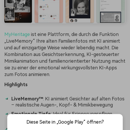
MyHeritage
ist eine Plattform, die durch die Funktion
„LiveMemory“ Ihre alten Familienfotos mit KI animiert
und auf einzigartige Weise wieder lebendig macht. Die
Kombination aus Gesichtserkennung, KI-gesteuerter
Mimikanimation und familienorientierter Nutzung macht
sie zu einer der emotional wirkungsvollsten KI-Apps
zum Fotos animieren.
Highlights
LiveMemory™
: KI animiert Gesichter auf alten Fotos
– realistische Augen-, Kopf- & Mimikbewegung
Emotionale Tiefe
: Ideal für Erinnerungspflege,
Familienfeiern, Ahnenpräsentationen
Diese Seite in „Google Play“ öffnen?
Kompatible Betriebssysteme: Web-App (läuft im