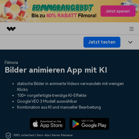
Jetzt testen
Top-Produkte
KI-gestützte digitale Kreativität
Produkte
Business
Filmora
Dienstprogramme
Bilder animieren App mit KI
Überblick
Plattformen
KI
Über uns
Lösungen
statische Bilder in animierte Videos verwandeln mit wenigen
Funktionen
Video/Foto
Lösungen
Presseraum
Klicks
100+ vorgefertigte trendige KI-Effekte
Assets
Audio
Google VEO 3 Modell auswählbar
Soziale Medien
Ressourcen
Shop
Kombination aus KI und manueller Bearbeitung
Text
Marketing & Business
Hilfe-Center
Support
Lifestyle & Spaß
Video-Prompts
Meisterkurs
Erste Schritte
Über
100% sicherheit | Kein Abo | Keine Malware
Über 100 heiße Video-
Beherrschen Sie