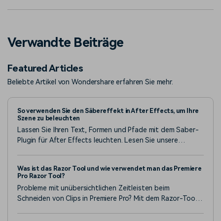
Verwandte Beiträge
Featured Articles
Beliebte Artikel von Wondershare erfahren Sie mehr.
So verwenden Sie den Säbereffekt in After Effects, um Ihre
Szene zu beleuchten
Lassen Sie Ihren Text, Formen und Pfade mit dem Saber-
Plugin für After Effects leuchten. Lesen Sie unsere
vollständige Anleitung, um zu lernen, wie Sie es nutzen,
auch wenn Sie neu im Schneiden sind.
Was ist das Razor Tool und wie verwendet man das Premiere
Pro Razor Tool?
Probleme mit unübersichtlichen Zeitleisten beim
Schneiden von Clips in Premiere Pro? Mit dem Razor-Tool
(Tastenkürzel C) können Sie Video/Audio präzise
schneiden. Lernen Sie die schrittweise Verwendung,