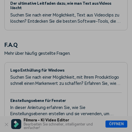
Der ultimative Leitfaden dazu, wie man Text aus Videos
wichtige Tastenkürzel (Strg+K/Cmd+K), beseitigen Sie
löscht
Lücken/Knackser und probieren Sie Filmora für einfacheres
Suchen Sie nach einer Möglichkeit, Text aus Videoclips zu
Schneiden aus.
löschen? Entdecken Sie die besten Software-Tools, die
Ihnen bei der Entfernung von unerwünschtem Text helfen.
Machen Sie Ihre Videos klarer und professioneller.
F.A.Q
Mehr über häufig gestellte Fragen.
Logo Enthüllung für Windows
Suchen Sie nach einer Möglichkeit, mit Ihrem Produktlogo
schnell einen Markenwert zu schaffen? Erfahren Sie, wie
Wondershare Filmora automatisch beeindruckende
Animationen zur Logoenthüllung erstellt.
Einstellungsebene für Fenster
In dieser Anleitung erfahren Sie, wie Sie
Einstellungsebenen erstellen und sie verwenden, um
denselben Effekt auf mehrere Clips in der Timeline
Filmora - KI Video Editor
ÖFFNEN
Bearbeiten Sie schneller, intelligenter und
anzuwenden.
einfacher!
Mediendateien Importieren