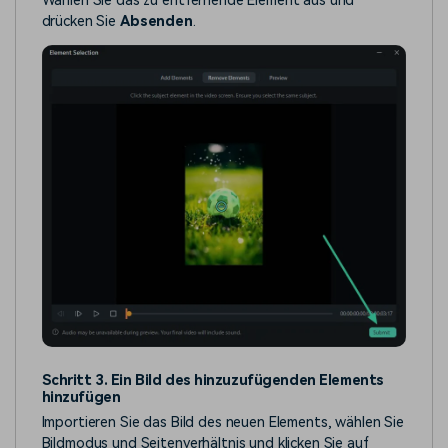
Wählen Sie das zu entfernende Element aus und
drücken Sie
Absenden
.
Schritt 3. Ein Bild des hinzuzufügenden Elements
hinzufügen
Importieren Sie das Bild des neuen Elements, wählen Sie
Bildmodus und Seitenverhältnis und klicken Sie auf