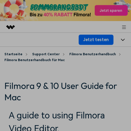
Jetzt testen
Top-Produkte
KI-gestützte digitale Kreativität
Produkte
Startseite
Business
Support Center
Filmora Benutzerhandbuch
Dienstprogramme
Filmora Benutzerhandbuch für Mac
Überblick
Plattformen
KI
Über uns
Lösungen
Funktionen
Video/Foto
Filmora 9 & 10 User Guide for
Lösungen
Presseraum
Assets
Audio
Mac
Wer
Ressourcen
Shop
Text
Video-Lösungen
A guide to using Filmora
Hilfe-Center
Support
Video-Prompts
Meisterkurs
Video Editor.
Erste Schritte
Über
Über 100 heiße Video-
Beherrschen Sie