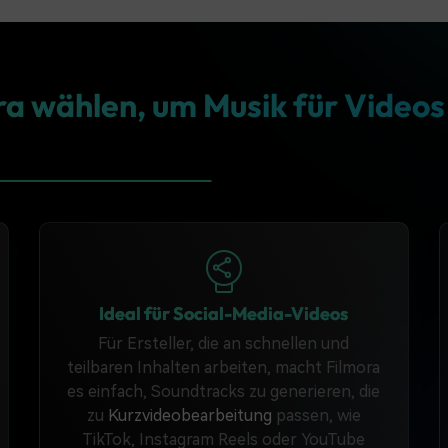
Anpassbare
 wählen, um Musik für Videos
Bearbeitungen 
Musik sind mögl
erziellen
urse verkaufen oder an
 die Musik frei nutzen,
Ideal für Social-Media-Videos
rüche zu riskieren.
Für Ersteller, die an schnellen und
teilbaren Inhalten arbeiten, macht Filmora
es einfach, Soundtracks zu generieren, die
zur Nutzung auf
zu
Kurzvideobearbeitung
passen, wie
wiederkehrende
TikTok, Instagram Reels oder YouTube