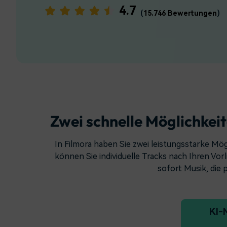
Monetarisieren Sie
An Freunde
4.7
(
15.746 Bewertungen
)
Ihren Einfluss mit Filmora
Belohnunge
Zwei schnelle Möglichkeit
In Filmora haben Sie zwei leistungsstarke Mö
können Sie individuelle Tracks nach Ihren Vor
sofort Musik, die 
KI-