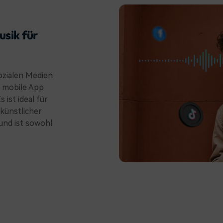
usik für
ozialen Medien
a mobile App
 ist ideal für
 künstlicher
und ist sowohl