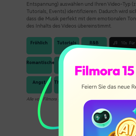
Entspannung) auswählen und Ihren Video-Typ (z. 
Tutorials, Events) identifizieren. Dadurch wird sic
dass die Musik perfekt mit dem emotionalen Ton
des Inhalts des Videos übereinstimmt.
Fröhlich
Tutorials
R&B
10s
Für
15
Ku
Romantischer
Küche
Popmusik
sec
We
F
30er
Angst
Theaterstück
Akustische
d
Jahre
H
Alle von Filmora generiert