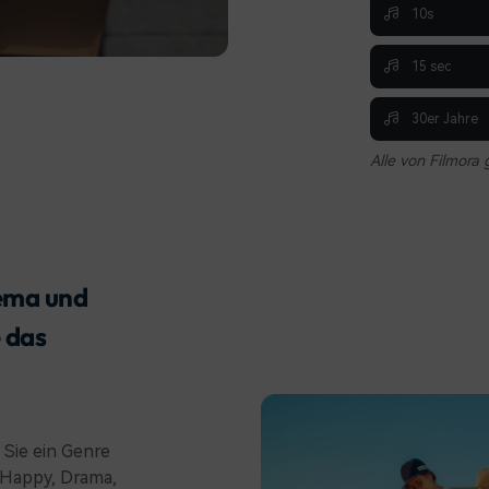
10s
15 sec
30er Jahre
Alle von Filmora 
hema und
 das
 Sie ein Genre
B. Happy, Drama,