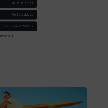
Für Reise-Vlogs
Für Spielvideos
Für Podcast-Videos
generiert