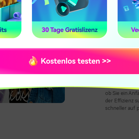
KI-Musikti
intelligen
Zeigen Sie Ihre
Bibliothek von
Beschreibunge
Tipps über Ge
stöbern. Von 
Hi-Fi-Beats is
zu inspirieren
anpassen und g
Musik konzentr
ob Sie ein Anf
der Effizienz 
schneller auf 