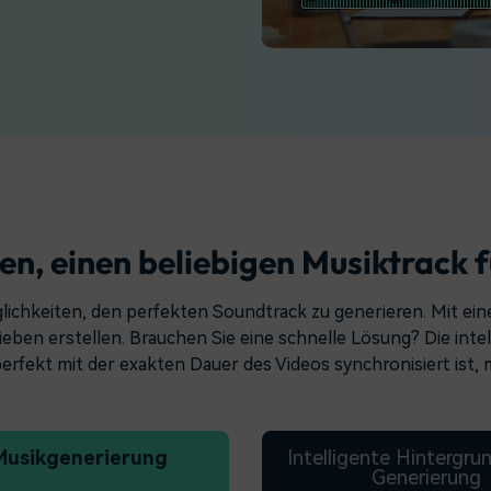
Alle Produkte ansehen
 empfehlen,
Mehr 
Kostenloser Download
n erhalten
Kostenloser Download
Kostenloser Download
Kostenloser Download
en, einen beliebigen Musiktrack f
glichkeiten, den perfekten Soundtrack zu generieren. Mit ein
lieben erstellen. Brauchen Sie eine schnelle Lösung? Die int
perfekt mit der exakten Dauer des Videos synchronisiert ist, m
Musikgenerierung
Intelligente Hintergr
Generierung