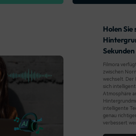
Holen Sie
Hintergrun
Sekunden
Filmora verfüg
zwischen Norm
wechselt. Der 
sich intellige
Atmosphäre an
Hintergrundmus
intelligente Te
genau richtig
verbessert wer