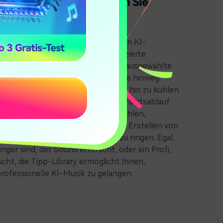
pp-Bibliothek – Erstellen Sie
ter, schneller und besser
 Kreativität mit unserer integrierten KI-
 Musiktipps. Anstatt lange, komplizierte
n zu schreiben, können Sie durch ausgewählte
nres, Stimmungen und Instrumente hinweg
epischen Orchestersoundtracks bis hin zu kühlen
t jeder Tipp entworfen, um Ihren Arbeitsablauf
 und zu vereinfachen. Einfach auswählen,
enerieren, sodass Sie sich auf das Erstellen von
ieren können, anstatt mit Text zu ringen. Egal,
änger sind, der Sound erforscht, oder ein Profi,
sucht, die Tipp-Library ermöglicht Ihnen,
professionelle KI-Musik zu gelangen.