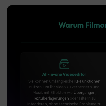
Warum Filmora
Lizenzfrei und bereit für komm
Gebrauch
● Monetarisieren Sie frei
Egal ob Sie auf YouTube hochladen, Online-K
kommerziellen Projekten arbeiten, Sie können
All-in-one Videoeditor
ohne Demonetarisierung oder rechtliche Ansp
Sie können umfangreiche
KI-Funktionen
● Volles Eigentum
nutzen, um Ihr Video zu verbessern und
Musik mit Effekten wie
Übergängen
,
Nach der Erstellung gehört die Musik Ihnen 
Textüberlagerungen
oder Filtern zu
mehreren Plattformen und Projekten ohne 
integrieren, ohne technische Probleme zu
Gebühren.