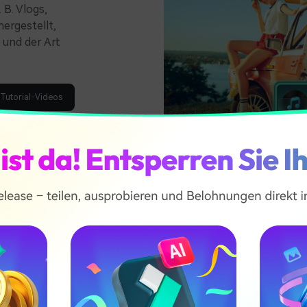
B. Vlogs,
hergestellt,
 und der Art
 Tutorial-Videos
linarische
rbung
ür die
ramatische
intergrundmusik