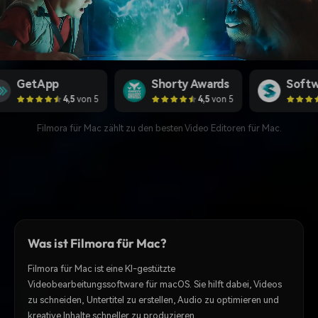
p
Shorty Awards
SoftwareHow
4,5
von 5
4,5
von 5
4,5
von 5
Filmora für Mac zählt zu den besten Video Editoren für Mac.
Filmora für Mac auf einen Blick
Was ist Filmora für Mac?
Filmora für Mac ist eine KI-gestützte
Videobearbeitungssoftware für macOS. Sie hilft dabei, Videos
zu schneiden, Untertitel zu erstellen, Audio zu optimieren und
kreative Inhalte schneller zu produzieren.