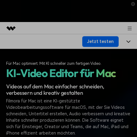
Jetzt testen
Top-Produkte
KI-gestützte digitale Kreativität
Produkte
Business
Dienstprogramme
Für Mac optimiert. Mit KI schneller zum fertigen Video.
KI-Video Editor für Mac
Überblick
Plattformen
KI
Über uns
Lösungen
Funktionen
Videos auf dem Mac einfacher schneiden,
Video/Foto
Lösungen
Presseraum
verbessern und kreativ gestalten
Assets
Audio
Filmora für Mac ist eine KI-gestützte
Soziale Medien
Ressourcen
Shop
Videobearbeitungssoftware für macOS, mit der Sie Videos
Text
Marketing & Business
schneiden, Untertitel erstellen, Audio verbessern und kreative
Hilfe-Center
Support
Inhalte schneller produzieren können. Die Software eignet
Lifestyle & Spaß
sich für Einsteiger, Creator und Teams, die auf Mac, iPad und
Video-Prompts
Meisterkurs
iPhone effizient arbeiten möchten.
Über 100 heiße Video-
Beherrschen Sie