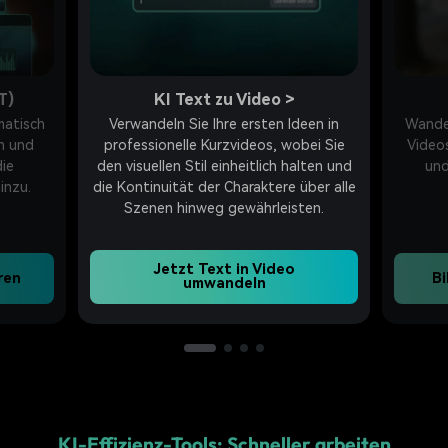
TT)
KI Text zu Video
>
matisch
Verwandeln Sie Ihre ersten Ideen in
Wandel
n und
professionelle Kurzvideos, wobei Sie
Video
die
den visuellen Stil einheitlich halten und
und
inzu.
die Kontinuität der Charaktere über alle
Szenen hinweg gewährleisten.
Jetzt Text in Video
ren
Bi
umwandeln
KI-Effizienz-Tools: Schneller arbeiten