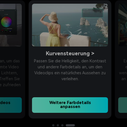
Kurvensteuerung
>
 um das
Passen Sie die Helligkeit, den Kontrast
Extra
e Video
und andere Farbdetails an, um den
eine
chtern,
Videoclips ein natürliches Aussehen zu
wenden 
fen Sie
verleihen.
an und
ufrieden
F
os
Weitere Farbdetails
J
anpassen