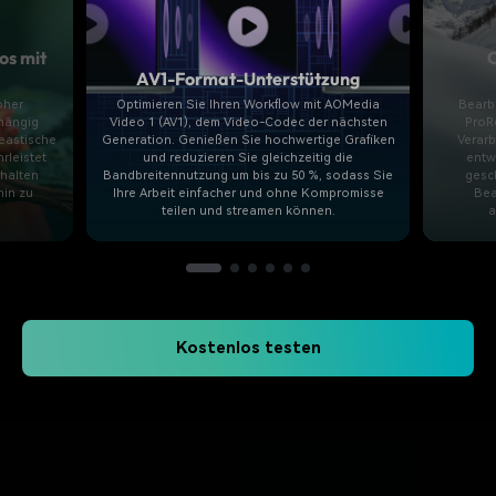
os mit
O
AV1-Format-Unterstützung
oher
Optimieren Sie Ihren Workflow mit AOMedia
Bearb
bhängig
Video 1 (AV1), dem Video-Codec der nächsten
ProR
eastische
Generation. Genießen Sie hochwertige Grafiken
Verarb
rleistet
und reduzieren Sie gleichzeitig die
entw
rhalten
Bandbreitennutzung um bis zu 50 %, sodass Sie
gesc
hin zu
Ihre Arbeit einfacher und ohne Kompromisse
Bea
teilen und streamen können.
a
Kostenlos testen