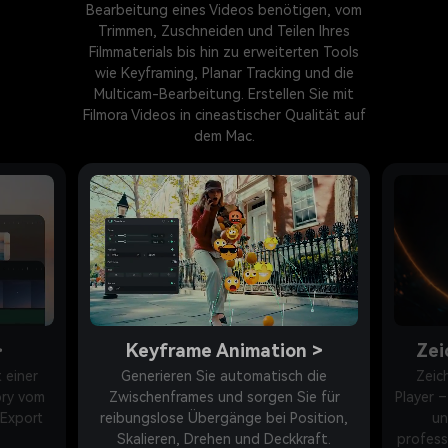
Bearbeitung eines Videos benötigen, vom
Trimmen, Zuschneiden und Teilen Ihres
Filmmaterials bis hin zu erweiterten Tools
wie Keyframing, Planar Tracking und die
Multicam-Bearbeitung. Erstellen Sie mit
Filmora Videos in cineastischer Qualität auf
dem Mac.
n
>
Zeichenstift-Werkzeug
>
 die
Zeichnen Sie Pfade und Formen im
ie für
Player – fügen Sie Trim-Pfade, Konturen
Videoge
sition,
und Follow-Effekte hinzu, um
gestalt
raft.
professionelle Motion Graphics auf dem
verb