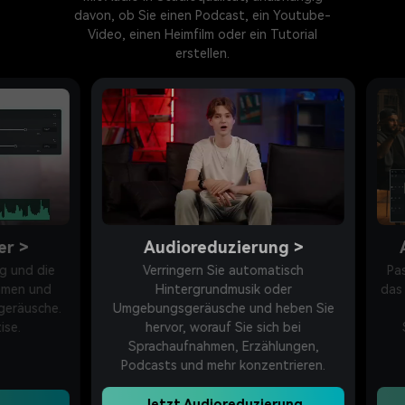
davon, ob Sie einen Podcast, ein Youtube-
Video, einen Heimfilm oder ein Tutorial
erstellen.
>
Audioreduzierung
>
Au
nd die
Verringern Sie automatisch
Passen
n und
Hintergrundmusik oder
das Vid
äusche.
Umgebungsgeräusche und heben Sie
ein
hervor, worauf Sie sich bei
Sou
Sprachaufnahmen, Erzählungen,
Podcasts und mehr konzentrieren.
Jetzt Audioreduzierung