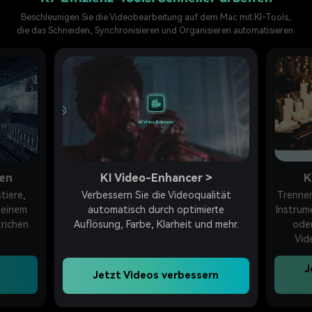
Beschleunigen Sie die Videobearbeitung auf dem Mac mit KI-Tools,
die das Schneiden, Synchronisieren und Organisieren automatisieren.
KI Stimmenentferner
>
lität
Trennen Sie mit einem Klick Gesang und
Löschen
rte
Instrumentalbegleitung aus jedem Song
Ablen
 mehr.
oder Video für die professionelle
Video, 
Videobearbeitung auf dem Mac.
Jetzt Gesang vom Video
J
rn
trennen