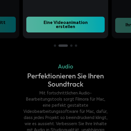
Mac zu erstellen.
a
cine
Ih
Ihren ersten Pfad zeichnen
Audio
Perfektionieren Sie Ihren
Soundtrack
Mit fortschrittlichen Audio-
Bearbeitungstools sorgt Filmora für Mac,
eine perfekt gestaltete
Videobearbeitungssoftware für Mac, dafür,
dass jedes Projekt so beeindruckend klingt,
wie es aussieht. Verbessern Sie Ihre Inhalte
mit Audio in Studioqualität, unabhängig