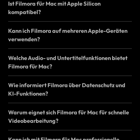
Ist Filmora für Mac mit Apple Silicon
kompatibel?
Überall und jederzeit.
Bearbeiten Sie Ihre Inhalte
Kann ich Filmora auf mehreren Apple-Geräten
reibungslos auf allen Apple-Geräten.
verwenden?
Filmora ist Ihr bevorzugter Apple Video Editor, der entwickelt
wurde, um Ihre Kreativität geräteübergreifend zu fördern.
Welche Audio- und Untertitelfunktionen bietet
Mit einem einzigen Konto können Sie auf Ihre Projekte auf
Mac, iPad und iPhone zugreifen und eine geschmeidig,
Filmora für Mac?
unterbrechungsfreie Bearbeitung genießen.
Wie informiert Filmora über Datenschutz und
KI-Funktionen?
Warum eignet sich Filmora für Mac für schnelle
Videobearbeitung?
Kann ich mit Filmora für Mac professionelle