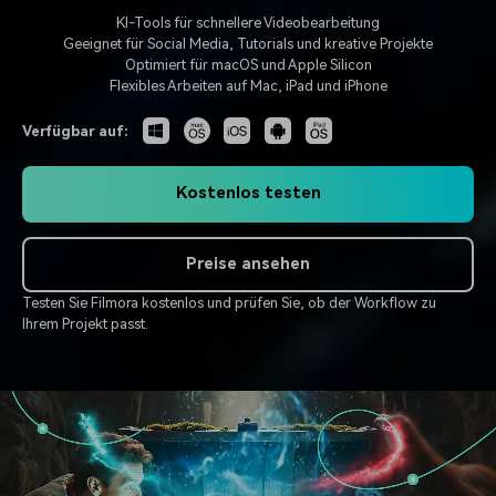
KAUFEN
Anmelden
Trends
Prompts – schnell ähnliche
fortgeschrittene
KI-Tools für schnellere Videobearbeitung
Kontakt
Kundengeschichten
Videos erstellen
Videobearbeitungsfähigkeiten
Geeignet für Social Media, Tutorials und kreative Projekte
Wir helfen Ihnen gerne weiter
Erfahren Sie, wie unsere
Optimiert für macOS und Apple Silicon
Kunden erfolgreich sind
Suchen
Flexibles Arbeiten auf Mac, iPad und iPhone
Kickstart Bootcamp
DIY-Spezialeffekte
Verfügbar auf:
Lernen, ausdrücken und
Erfahren Sie, wie Sie einen
Partnerprogramm
erweitern Sie Ihre
Spezialeffekt erzeugen
Entdecken Sie
Videobearbeitungs-
können
Kostenlos testen
Partnerschaften auf
Fähigkeiten mit Filmora
Unternehmensniveau
Preise ansehen
Support
Creator
Freunde-werben-
Testen Sie Filmora kostenlos und prüfen Sie, ob der Workflow zu
Monetarisierungs-
Programm
Lernen
Ihrem Projekt passt.
Programm
An Freunde empfehlen,
Monetarisieren Sie
Belohnungen erhalten
Ihren Einfluss mit Filmora
Community
Empfohlene Inhalte