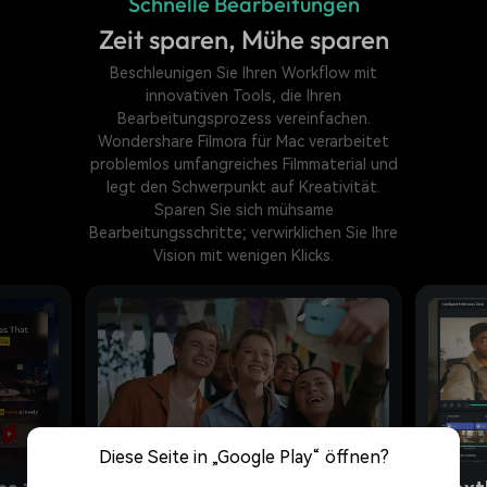
Schnelle Bearbeitungen
Zeit sparen, Mühe sparen
Beschleunigen Sie Ihren Workflow mit
innovativen Tools, die Ihren
Bearbeitungsprozess vereinfachen.
Wondershare Filmora für Mac verarbeitet
problemlos umfangreiches Filmmaterial und
legt den Schwerpunkt auf Kreativität.
Sparen Sie sich mühsame
Bearbeitungsschritte; verwirklichen Sie Ihre
Vision mit wenigen Klicks.
Diese Seite in „Google Play“ öffnen?