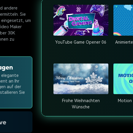
nd andere
ermitteln. Sie
 eingesetzt, um
Video Maker
über 30K
onen zu
YouTube Game Opener 06
Animierte
agen
l elegante
ent an Ihr
gen auf der
tallieren Sie
Frohe Weihnachten
Motion
Wünsche
ve