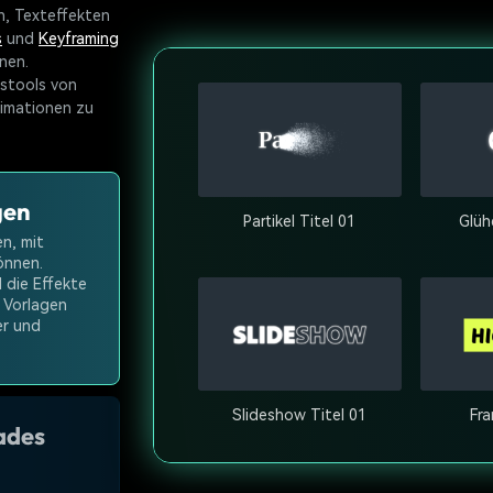
n, Texteffekten
s
und
Keyframing
nen.
gstools von
imationen zu
gen
Partikel Titel 01
Glüh
en, mit
önnen.
d die Effekte
r Vorlagen
er und
Slideshow Titel 01
Fra
ades