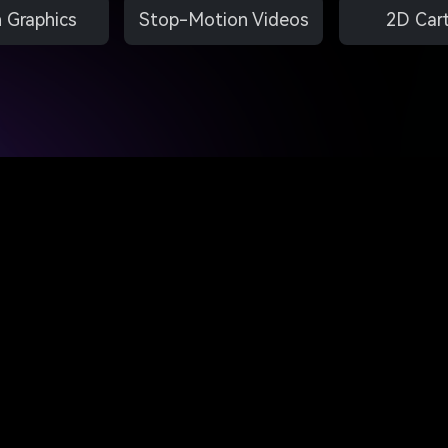
 Graphics
Stop-Motion Videos
2D Car