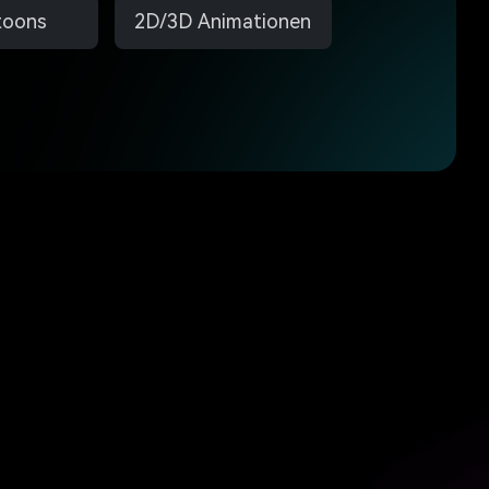
toons
2D/3D Animationen