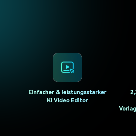
Monetarisieren Sie
An Freunde
Ihren Einfluss mit Filmora
empfehlen,
Belohnungen
Einfacher & leistungsstarker
2,
KI Video Editor
Vorlag