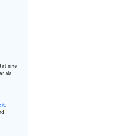
tet eine
r als
it
:
nd