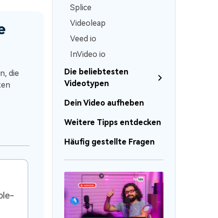
Splice
e
Videoleap
Veed io
InVideo io
Die beliebtesten
, die
Videotypen
ten
Dein Video aufheben
Weitere Tipps entdecken
Häufig gestellte Fragen
ple-