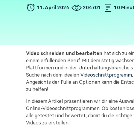
Monetarisieren Sie
An Freunde
11. April 2024
204701
10 Minu
Ihren Einfluss mit Filmora
empfehlen,
Belohnungen
Video schneiden und bearbeiten
hat sich zu e
einem erfüllenden Beruf. Mit dem stetig wachse
Plattformen und in der Unterhaltungsbranche ste
Suche nach dem idealen
Videoschnittprogramm
Angesichts der Fülle an Optionen kann die Entsch
zu helfen!
In diesem Artikel präsentieren wir dir eine Au
Online-Videoschnittprogrammen. Ob kostenlose
alle getestet und bewertet, damit du die richtig
Videos zu erstellen.