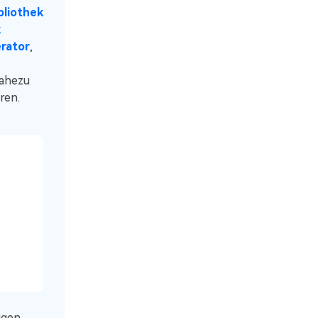
bliothek
k
erator
,
nahezu
ren.
igen