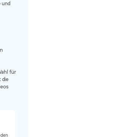
e und
en
Wahl für
 die
deos
iden