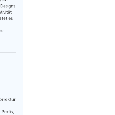
 Designs
tivität
etet es
he
korrektur
 Profis,