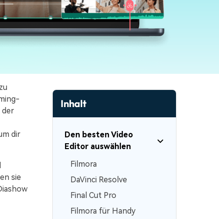
erfahren 👉
zu
aming-
Inhalt
 der
um dir
Den besten Video
Editor auswählen
Filmora
d
en sie
DaVinci Resolve
 Diashow
Final Cut Pro
Filmora für Handy