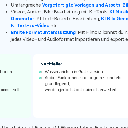
Umfangreiche
Vorgefertigte Vorlagen und Assets-Bi
Video-, Audio-, Bild-Bearbeitung mit KI-Tools:
KI Musi
Generator
, KI Text-Basierte Bearbeitung,
KI Bild Gen
KI Text-zu-Video
etc.
Breite Formatunterstützung
: Mit Filmora kannst du 
jedes Video- und Audioformat importieren und exportie
Nachteile:
ktionen
Wasserzeichen in Gratisversion
Audio-Funktionen sind begrenzt und eher
grundlegend,
kommerziell
werden jedoch kontinuierlich erweitert.
bearbeiten ist Filmora. Mit Filmora stehen dir alle notwend