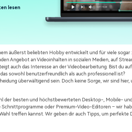
Alle Produkte ansehen
Mehr 
Kostenloser Download
ten lesen
Kostenloser Download
 erhalten
Kostenloser Download
Kostenloser Download
inem äußerst beliebten Hobby entwickelt und für viele sogar 
nden Angebot an Videoinhalten in sozialen Medien, auf Stre
igt auch das Interesse an der Videobearbeitung. Bist du auf
, das sowohl benutzerfreundlich als auch professionell ist?
eidung überwältigend sein. Doch keine Sorge, wir sind hier, 
swahl der besten und höchstbewerteten Desktop-, Mobile- un
 Schnittprogramme oder Premium-Video-Editoren – wir hab
e Wahl treffen kannst. Wir geben dir auch Tipps, um perfekte