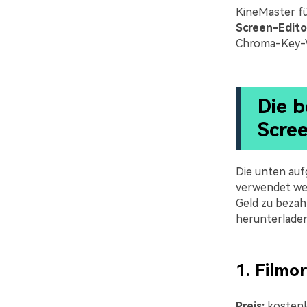
KineMaster fü
Screen-Edito
Chroma-Key-V
Die 
Scre
Die unten au
verwendet wer
Geld zu bezah
herunterladen
1. Filmo
Preis:
kostenl