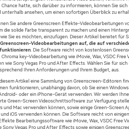
e Chance hatte, sich darüber zu informieren, können Sie sich
l unterhalb ansehen, um einen sofortigen Überblick zu erhal
nnen Sie andere Greenscreen Effekte-Videobearbeitungen vo
 die solide Farbe transparent zu machen und einen Hinterg
 wie Sie es möchten, einzufügen. Dieser Artikel bereitet für S
Greenscreen-Videobearbeitungen auf, die auf verschie
funktionieren
. Die Software reicht von kostenlosen Greens
 Chroma key-Videobearbeitung wie iMovie, Wax, VSDC Free V
en wie Sony Vegas Pro und After Effects. Wählen Sie für sich
sprechend Ihren Anforderungen und Ihrem Budget, aus.
 diesem Artikel eine Sammlung von Greenscreen-Editoren find
rmen funktionieren, unabhängig davon, ob Sie einen Windows
Android- oder ein iPhone-Gerät verwenden. Wir werden Ihne
te Green-Screen Videoschnittsoftware zur Verfügung stellen
 und Mac verwenden können, sowie einige Green-Screen App
 und iOS verwenden können. Die Software reicht von einige
ffekte Bearbeitungssoftware wie iMovie, Wax, VSDC Free Vi
e Sony Vegas Pro und After Effects sowie einigen Greenscre