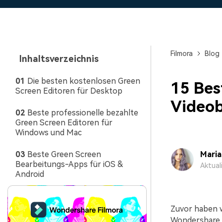
Monetarisieren Sie
An Freunde
Ihren Einfluss mit Filmora
Belohnungen
Filmora
Blog
Inhaltsverzeichnis
01
Die besten kostenlosen Green
15 Bes
Screen Editoren für Desktop
Video
02
Beste professionelle bezahlte
Green Screen Editoren für
Windows und Mac
03
Beste Green Screen
Mari
Bearbeitungs-Apps für iOS &
Aktual
Android
Zuvor haben w
Wondershare F