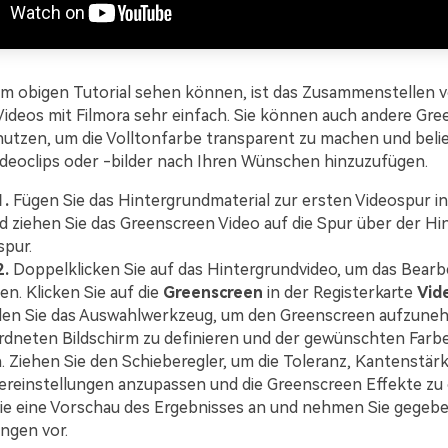
em obigen Tutorial sehen können, ist das Zusammenstellen 
ideos mit Filmora sehr einfach. Sie können auch andere Gr
 nutzen, um die Volltonfarbe transparent zu machen und beli
deoclips oder -bilder nach Ihren Wünschen hinzuzufügen.
1.
Fügen Sie das Hintergrundmaterial zur ersten Videospur in
d ziehen Sie das Greenscreen Video auf die Spur über der Hi
spur.
2.
Doppelklicken Sie auf das Hintergrundvideo, um das Bearb
en. Klicken Sie auf die
Greenscreen
in der Registerkarte
Vid
en Sie das Auswahlwerkzeug, um den Greenscreen aufzunehm
dneten Bildschirm zu definieren und der gewünschten Farb
Ziehen Sie den Schieberegler, um die Toleranz, Kantenstär
reinstellungen anzupassen und die Greenscreen Effekte zu 
ie eine Vorschau des Ergebnisses an und nehmen Sie gegebe
ungen vor.