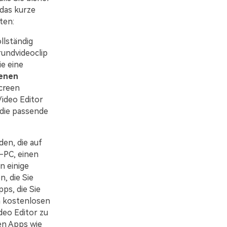
 das kurze
ten:
llständig
rundvideoclip
ie eine
denen
creen
ideo Editor
 die passende
en, die auf
-PC, einen
n einige
, die Sie
s, die Sie
n kostenlosen
deo Editor zu
en Apps wie