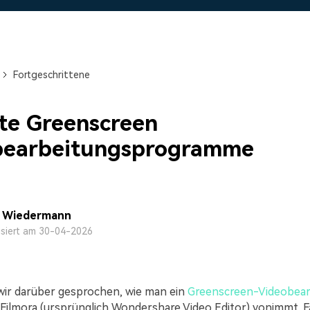
Alle Produkte ansehen
Mehr 
 empfehlen,
Kostenloser Download
Kostenloser Download
 erhalten
Kostenloser Download
Fortgeschrittene
Kostenloser Download
te Greenscreen
bearbeitungsprogramme
a Wiedermann
isiert am 30-04-2026
ir darüber gesprochen, wie man ein
Greenscreen-Videobear
ilmora (ursprünglich Wondershare Video Editor) vonimmt. Fal