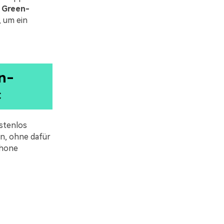
n
Green-
 um ein
n-
c
stenlos
n, ohne dafür
Phone