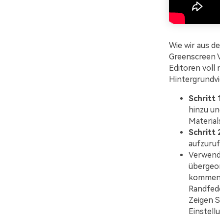
Wie wir aus d
Greenscreen V
Editoren voll
Hintergrundvi
Schritt 
hinzu un
Material
Schritt 
aufzuruf
Verwend
übergeor
kommen. 
Randfede
Zeigen S
Einstell