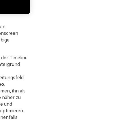
von
eenscreen
ebige
 der Timeline
ntergrund
eitungsfeld
eo
.
en, ihn als
e näher zu
ke und
optimieren.
nenfalls