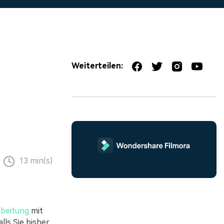
erfahren 👉
Weiterteilen:
13 min(s)
beitung
mit
ls Sie bisher