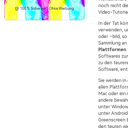
noch nicht di
100 % Sicherheit | Ohne Werbung
Video-Tutoria
In der Tat kö
verwenden, um
oder –bild, so
Sammlung an
Plattformen 
Softwares zur
zu den teurer
Software, ent
Sie werden in
allen Plattfo
Mac oder ein 
andere bewähr
unter Windows
unter Android
Greenscreen E
den teuren wi