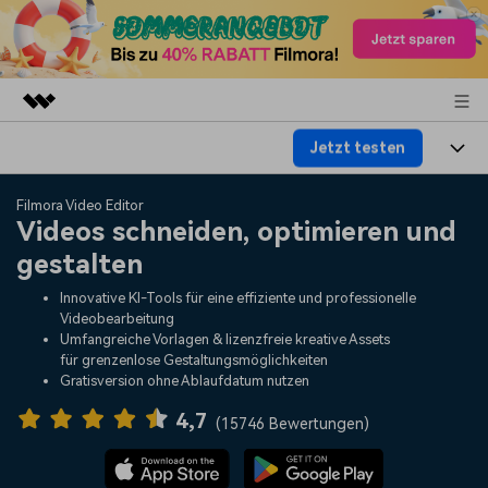
Jetzt testen
Top-Produkte
KI-gestützte digitale Kreativität
Produkte
Business
Filmora Video Editor
Dienstprogramme
Videos schneiden, optimieren und
Überblick
Plattformen
KI
gestalten
Über uns
Lösungen
Funktionen
Innovative KI-Tools für eine effiziente und professionelle
Video/Foto
Lösungen
Presseraum
Videobearbeitung
Assets
Umfangreiche Vorlagen & lizenzfreie kreative Assets
Audio
für grenzenlose Gestaltungsmöglichkeiten
Soziale Medien
Ressourcen
Shop
Gratisversion ohne Ablaufdatum nutzen
Text
Marketing & Business
4,7
Hilfe-Center
Support
(
15746 Bewertungen
)
Lifestyle & Spaß
Video-Prompts
Meisterkurs
Erste Schritte
Über
Über 100 heiße Video-
Beherrschen Sie