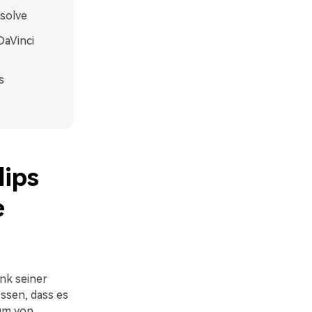
esolve
DaVinci
s
lips
e
ank seiner
ssen, dass es
 um von