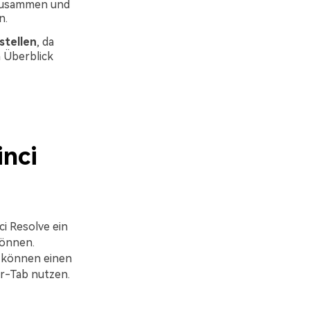
 zusammen und
n.
stellen
, da
n Überblick
nci
ci Resolve ein
können.
e können einen
r-Tab nutzen.