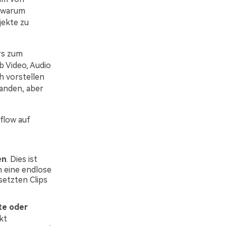
, warum
jekte zu
rs zum
b Video, Audio
h vorstellen
handen, aber
flow auf
en
. Dies ist
h eine endlose
setzten Clips
te oder
kt