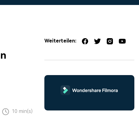
erfahren 👉
Weiterteilen:
in
10 min(s)