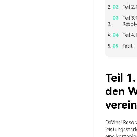
Teil 2
Teil 3
Resol
Teil 4
Fazit
Teil 
den W
verei
DaVinci Resol
leistungsstar
eine kostenlo