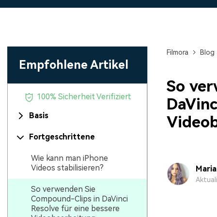
Monetarisieren Sie
An Freunde
Ihren Einfluss mit Filmora
Belohnungen
Filmora
Blog
Empfohlene Artikel
So ver
100% Sicherheit Verifiziert
DaVinc
Basis
Video
Fortgeschrittene
Wie kann man iPhone
Videos stabilisieren?
Mari
Aktual
So verwenden Sie
Compound-Clips in DaVinci
Resolve für eine bessere