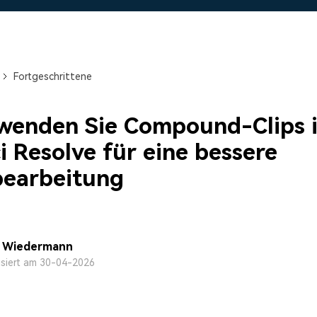
Alle Produkte ansehen
Mehr 
 empfehlen,
Kostenloser Download
Kostenloser Download
 erhalten
Kostenloser Download
Fortgeschrittene
Kostenloser Download
wenden Sie Compound-Clips 
i Resolve für eine bessere
bearbeitung
a Wiedermann
isiert am 30-04-2026