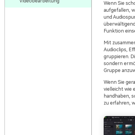
Videobearbeitung
Wenn Sie scho
aufgefallen, 
und Audiospu
überwältigend
Funktion eins
Mit zusammeng
Audioclips, E
gruppieren. Di
sondern ermög
Gruppe anzu
Wenn Sie gera
vielleicht wie
handhaben, so
zu erfahren, 