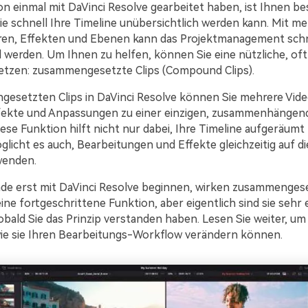
n einmal mit DaVinci Resolve gearbeitet haben, ist Ihnen b
wie schnell Ihre Timeline unübersichtlich werden kann. Mit m
ren, Effekten und Ebenen kann das Projektmanagement schn
 werden. Um Ihnen zu helfen, können Sie eine nützliche, of
etzen: zusammengesetzte Clips (Compound Clips).
esetzten Clips in DaVinci Resolve können Sie mehrere Vid
ffekte und Anpassungen zu einer einzigen, zusammenhängen
ese Funktion hilft nicht nur dabei, Ihre Timeline aufgeräumt 
licht es auch, Bearbeitungen und Effekte gleichzeitig auf d
wenden.
de erst mit DaVinci Resolve beginnen, wirken zusammengese
 eine fortgeschrittene Funktion, aber eigentlich sind sie sehr 
bald Sie das Prinzip verstanden haben. Lesen Sie weiter, u
wie sie Ihren Bearbeitungs-Workflow verändern können.