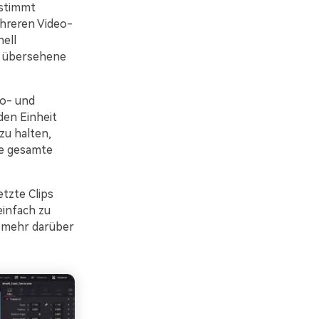
estimmt
ehreren Video-
ell
t übersehene
eo- und
den Einheit
zu halten,
ie gesamte
tzte Clips
einfach zu
m mehr darüber