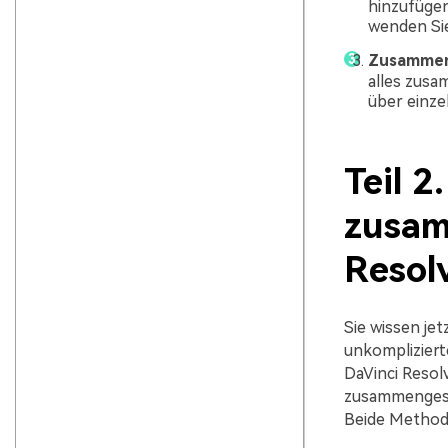
hinzufügen
wenden Sie 
Zusammeng
alles zusa
über einze
Teil 2
zusam
Resol
Sie wissen je
unkompliziert
DaVinci Resol
zusammengeset
Beide Method