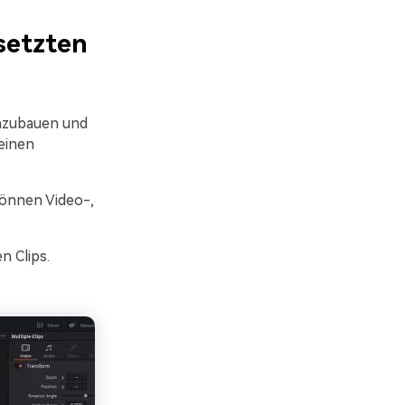
setzten
inzubauen und
einen
können Video-,
n Clips.