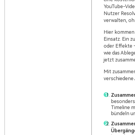
YouTube-Video
Nutzer Resolve
verwalten, oh
Hier kommen 
Einsatz. Ein 
oder Effekte 
wie das Ableg
jetzt zusamme
Mit zusammeng
verschiedene 
Zusammeng
besonders 
Timeline m
bündeln un
Zusammeng
Übergäng