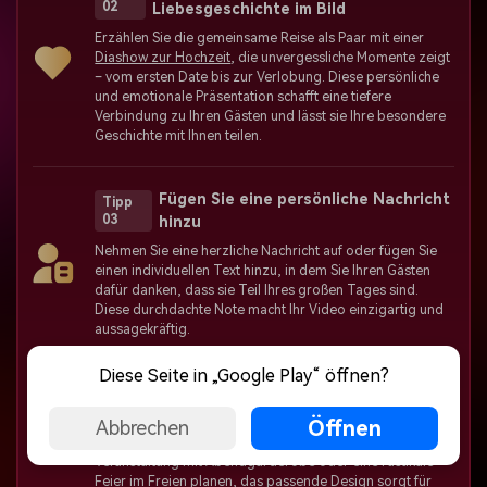
02
Liebesgeschichte im Bild
Erzählen Sie die gemeinsame Reise als Paar mit einer
Diashow zur Hochzeit
, die unvergessliche Momente zeigt
– vom ersten Date bis zur Verlobung. Diese persönliche
und emotionale Präsentation schafft eine tiefere
Verbindung zu Ihren Gästen und lässt sie Ihre besondere
Geschichte mit Ihnen teilen.
Fügen Sie eine persönliche Nachricht
Tipp
03
hinzu
Nehmen Sie eine herzliche Nachricht auf oder fügen Sie
einen individuellen Text hinzu, in dem Sie Ihren Gästen
dafür danken, dass sie Teil Ihres großen Tages sind.
Diese durchdachte Note macht Ihr Video einzigartig und
aussagekräftig.
Diese Seite in „Google Play“ öffnen?
Passen Sie Ihr Design an
Tipp 04
Öffnen
Verwenden Sie Schriftarten, Farben und Musik, die zu
Abbrechen
Ihrem Hochzeitsstil passen. Ob Sie eine klassische
Veranstaltung mit Abendgarderobe oder eine rustikale
Feier im Freien planen, das passende Design sorgt für