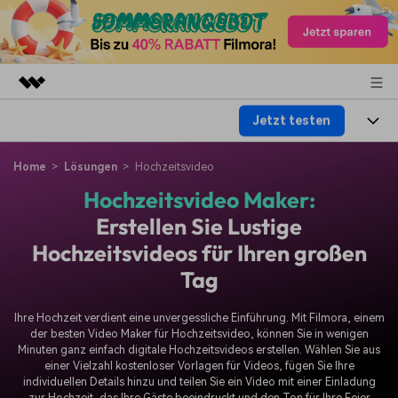
Jetzt testen
Top-Produkte
KI-gestützte digitale Kreativität
Produkte
Business
Home
Lösungen
Hochzeitsvideo
Dienstprogramme
Hochzeitsvideo Maker:
Überblick
Plattformen
KI
Über uns
Erstellen Sie Lustige
Lösungen
Funktionen
Hochzeitsvideos für Ihren großen
Video/Foto
Lösungen
Presseraum
Tag
Assets
Audio
Wer
Ressourcen
Shop
Ihre Hochzeit verdient eine unvergessliche Einführung. Mit Filmora, einem
Text
Video-Lösungen
der besten Video Maker für Hochzeitsvideo, können Sie in wenigen
Hilfe-Center
Support
Minuten ganz einfach digitale Hochzeitsvideos erstellen. Wählen Sie aus
einer Vielzahl kostenloser Vorlagen für Videos, fügen Sie Ihre
Video-Prompts
Meisterkurs
individuellen Details hinzu und teilen Sie ein Video mit einer Einladung
Erste Schritte
Über
Über 100 heiße Video-
Beherrschen Sie
zur Hochzeit, das Ihre Gäste beeindruckt und den Ton für Ihre Feier