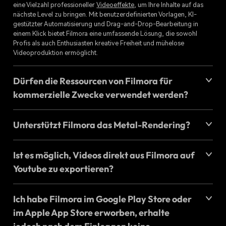
eine Vielzahl professioneller
Videoeffekte
, um Ihre Inhalte auf das
nächste Level zu bringen. Mit benutzerdefinierten Vorlagen, KI-
gestützter Automatisierung und Drag-and-Drop-Bearbeitung in
einem Klick bietet Filmora eine umfassende Lösung, die sowohl
Profis als auch Enthusiasten kreative Freiheit und mühelose
Videoproduktion ermöglicht.
Dürfen die Ressourcen von Filmora für
kommerzielle Zwecke verwendet werden?
Unterstützt Filmora das Metal-Rendering?
Ist es möglich, Videos direkt aus Filmora auf
Kreative
Youtube zu exportieren?
Ressourcen
Ich habe Filmora im Google Play Store oder
PROFESSIONELLE VIDEOBEARBEITUNG
im Apple App Store erworben, erhalte
Verleihen Sie Ihren Videos schneller den passenden Look.