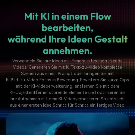
Mit KI in einem Flow
bearbeiten,
während Ihre Ideen Gestalt
annehmen.
Verwandeln Sie Ihre Ideen mit Filmora in beeindruckende
Videos: Generieren Sie mit
KI Text-zu-Video
komplette
Szenen aus einem Prompt oder bringen Sie mit
KI Bild-zu-Video
Fotos in Bewegung. Erweitern Sie kurze Clips
mit der
KI-Videoerweiterung
, entfernen Sie mit dem
KI-Objektentferner
störende Elemente und optimieren Sie
Ihre Aufnahmen mit dem
KI-Videoverbesserer
. So entsteht
aus einer ersten Idee Schritt für Schritt ein fertiges Video.