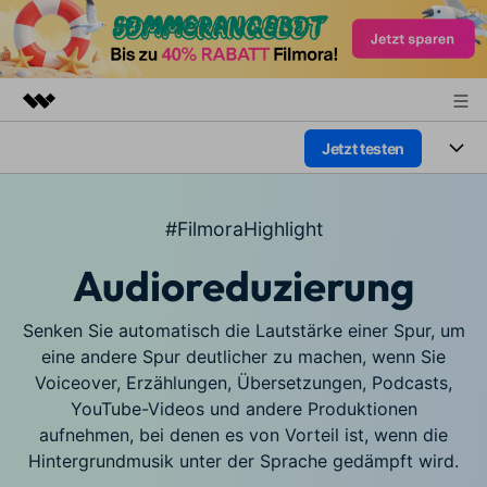
Jetzt testen
Top-Produkte
KI-gestützte digitale Kreativität
Produkte
Business
Dienstprogramme
#FilmoraHighlight
Überblick
Plattformen
KI
Über uns
Audioreduzierung
Lösungen
Funktionen
Video/Foto
Presseraum
Lösungen
Senken Sie automatisch die Lautstärke einer Spur, um
Assets
Audio
eine andere Spur deutlicher zu machen, wenn Sie
Wer
Shop
Ressourcen
Voiceover, Erzählungen, Übersetzungen, Podcasts,
Text
Video-Lösungen
YouTube-Videos und andere Produktionen
Support
Hilfe-Center
aufnehmen, bei denen es von Vorteil ist, wenn die
Hintergrundmusik unter der Sprache gedämpft wird.
Video-Prompts
Meisterkurs
Erste Schritte
Über
Über 100 heiße Video-
Beherrschen Sie