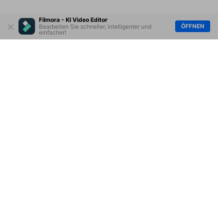
Filmora - KI Video Editor
ÖFFNEN
Bearbeiten Sie schneller, intelligenter und
einfacher!
Hero Produkte
Wondershare
KI entdecken
Hilfe-Center