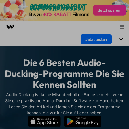
Jetzt testen
Top-Produkte
KI-gestützte digitale Kreativität
Produkte
Business
Dienstprogramme
Die 6 Besten Audio-
Überblick
Plattformen
KI
Über uns
Ducking-Programme Die Sie
Lösungen
Funktionen
Kennen Sollten
Video/Foto
Presseraum
Lösungen
Assets
Audio
Audio Ducking ist keine Mischtechniker-Fantasie mehr, wenn
Soziale Medien
Shop
Ressourcen
Sie eine praktische Audio-Ducking-Software zur Hand haben.
Text
Lesen Sie den Artikel und lernen Sie einige der Programme
Marketing & Business
Support
Hilfe-Center
kennen, die wir für Sie auf Lager haben.
Lifestyle & Spaß
Video-Prompts
Meisterkurs
Erste Schritte
Über
Über 100 heiße Video-
Beherrschen Sie