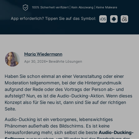
Trends
Prompts – schnell ähnliche
fortgeschrittene
100% Sicherheit verifiziert | Kein Abozwang | Keine Malware
Kunden-Support
Videos erstellen
Videobearbeitungsfähigkeiten
KAUFEN
Anmelden
App erforderlich? Tippen Sie auf das Symbol:
Über Uns
Bewertungen
Unsere Mission, Geschichte
Finden Sie mehr über Filmora
Kickstart Bootcamp
DIY-Spezialeffekte
und Kunden
Nachrichten und
Suchen
Bewertungen
Lernen, ausdrücken und
Erfahren Sie, wie Sie einen
erweitern Sie Ihre
Spezialeffekt erzeugen
Videobearbeitungs-
können
Maria Wiedermann
Fähigkeiten mit Filmora
Apr 30, 2026• Bewährte Lösungen
Kunden-Geschichten
Affiliate-Programm
Erfahren Sie, wie unsere
Schalten Sie Partnerschaften
Haben Sie schon einmal an einer Veranstaltung oder einer
Kunden Erfolg haben
auf Unternehmensebene frei
Moderation teilgenommen, bei der die Hintergrundmusik
Creator
Freunde-werben-
Monetarisierungs-
Programm
aufgrund der Rede oder des Vortrags der Person ab- und
Programm
aufsteigt? Nun, es ist die Audio-Ducking-Aktion. Wenn dieses
An Freunde empfehlen,
Monetarisieren Sie
Belohnungen erhalten
Konzept also für Sie neu ist, dann sind Sie auf der richtigen
Ihren Einfluss mit Filmora
Seite.
Audio-Ducking ist ein verborgenes, lebenswichtiges
Blog
Phänomen außerhalb des Bildschirms. Es ist keine
Herausforderung mehr, sich selbst die beste
Audio-Ducking-
Software
auszusuchen, um Wunder bei der Bearbeitung der