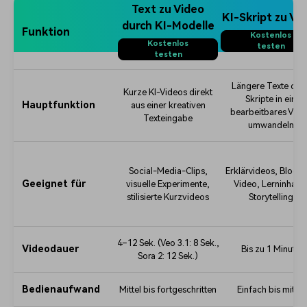
Text zu Video
KI-Skript zu Vi
durch KI-Modelle
Funktion
Kostenlos
Kostenlos
testen
testen
Längere Texte ode
Kurze KI-Videos direkt
Skripte in ein
Hauptfunktion
aus einer kreativen
bearbeitbares Vide
Texteingabe
umwandeln
Social-Media-Clips,
Erklärvideos, Blog-
Geeignet für
visuelle Experimente,
Video, Lerninhalte
stilisierte Kurzvideos
Storytelling
4–12 Sek. (Veo 3.1: 8 Sek.,
Videodauer
Bis zu 1 Minute
Sora 2: 12 Sek.)
Bedienaufwand
Mittel bis fortgeschritten
Einfach bis mittel