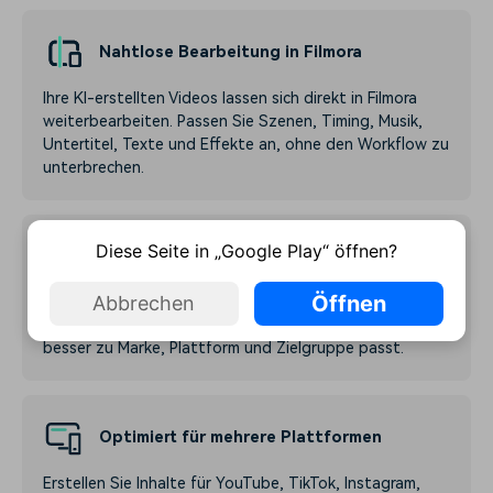
Nahtlose Bearbeitung in Filmora
Ihre KI-erstellten Videos lassen sich direkt in Filmora
weiterbearbeiten. Passen Sie Szenen, Timing, Musik,
Untertitel, Texte und Effekte an, ohne den Workflow zu
unterbrechen.
Diese Seite in „Google Play“ öffnen?
Flexible Anpassung nach der Erstellung
Öffnen
Abbrechen
Bearbeiten Sie Stil, Text, Audio, Tempo, Übergänge
und visuelle Details gezielt weiter, damit das Ergebnis
besser zu Marke, Plattform und Zielgruppe passt.
Optimiert für mehrere Plattformen
Erstellen Sie Inhalte für YouTube, TikTok, Instagram,