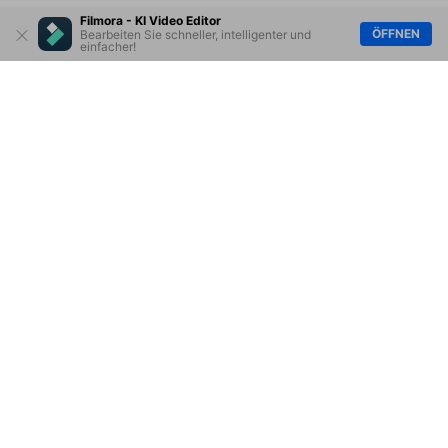
Filmora - KI Video Editor
ÖFFNEN
Bearbeiten Sie schneller, intelligenter und
einfacher!
Hero Produkte
Wondershare
KI entdecken
Hilfe-Center