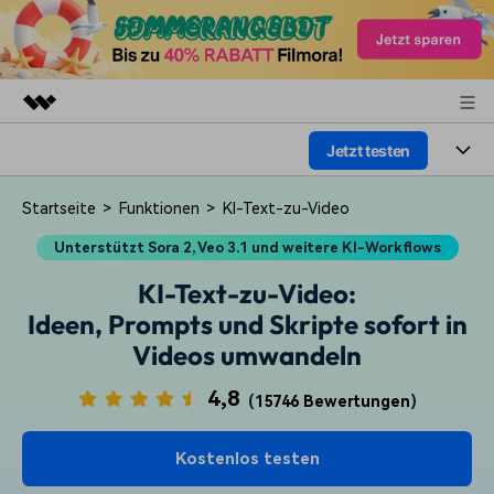
Jetzt testen
Top-Produkte
KI-gestützte digitale Kreativität
Produkte
Business
Startseite
>
Funktionen
>
KI-Text-zu-Video
Dienstprogramme
Unterstützt Sora 2, Veo 3.1 und weitere KI-Workflows
Überblick
Plattformen
KI
Über uns
Lösungen
KI-Text-zu-Video:
Funktionen
Video/Foto
Presseraum
Lösungen
Ideen, Prompts und Skripte sofort in
Assets
Videos umwandeln
Audio
Wer
Shop
Ressourcen
4,8
Text
(
15746 Bewertungen
)
Video-Lösungen
Support
Hilfe-Center
Kostenlos testen
Video-Prompts
Meisterkurs
Erste Schritte
Über
Über 100 heiße Video-
Beherrschen Sie