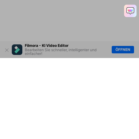
Filmora - KI Video Editor
ÖFFNEN
Bearbeiten Sie schneller, intelligenter und
einfacher!
Hero Produkte
Wondershare
KI entdecken