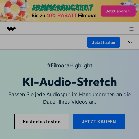
Jetzt testen
Top-Produkte
KI-gestützte digitale Kreativität
Produkte
Business
Dienstprogramme
#FilmoraHighlight
Überblick
Plattformen
KI
Über uns
KI-Audio-Stretch
Lösungen
Funktionen
Video/Foto
Presseraum
Lösungen
Passen Sie jede Audiospur im Handumdrehen an die
Assets
Audio
Dauer Ihres Videos an.
Soziale Medien
Shop
Ressourcen
Text
Marketing & Business
Support
Hilfe-Center
JETZT KAUFEN
Kostenlos testen
Lifestyle & Spaß
Video-Prompts
Meisterkurs
Erste Schritte
Über
Über 100 heiße Video-
Beherrschen Sie