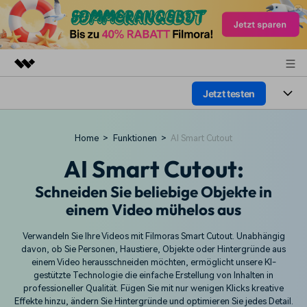
Jetzt testen
Top-Produkte
KI-gestützte digitale Kreativität
Produkte
Business
Home
>
Funktionen
>
AI Smart Cutout
Dienstprogramme
Überblick
Plattformen
AI Smart Cutout:
KI
Über uns
Lösungen
Funktionen
Schneiden Sie beliebige Objekte in
Video/Foto
Presseraum
Lösungen
einem Video mühelos aus
Assets
Audio
Wer
Shop
Ressourcen
Verwandeln Sie Ihre Videos mit Filmoras Smart Cutout. Unabhängig
Text
davon, ob Sie Personen, Haustiere, Objekte oder Hintergründe aus
Video-Lösungen
einem Video herausschneiden möchten, ermöglicht unsere KI-
Support
Hilfe-Center
gestützte Technologie die einfache Erstellung von Inhalten in
professioneller Qualität. Fügen Sie mit nur wenigen Klicks kreative
Video-Prompts
Meisterkurs
Erste Schritte
Über
Effekte hinzu, ändern Sie Hintergründe und optimieren Sie jedes Detail.
Über 100 heiße Video-
Beherrschen Sie