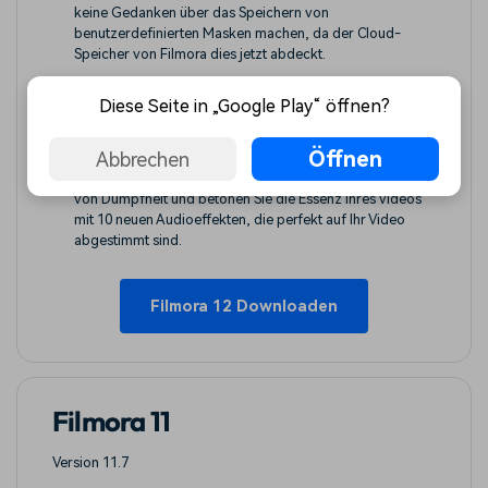
keine Gedanken über das Speichern von
benutzerdefinierten Masken machen, da der Cloud-
Speicher von Filmora dies jetzt abdeckt.
Neue Zeichentrickfilme:
Experimentieren Sie mit
Diese Seite in „Google Play“ öffnen?
Filmoras aktualisiertem Paket von 38 animierten Titeln,
um Ihr Bearbeitungsspiel zu verbessern.
Öffnen
Abbrechen
Neue Audio-gesteuerte Effekte:
Befreien Sie sich
von Dumpfheit und betonen Sie die Essenz Ihres Videos
mit 10 neuen Audioeffekten, die perfekt auf Ihr Video
abgestimmt sind.
Filmora 12 Downloaden
Filmora 11
Version 11.7