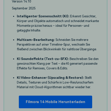
Version 14.10
September 2025
Intelligenter Szenenschnitt (KI):
Erkennt Gesichter,
Körper und Objekte automatisch und schneidet markante
Momente präzise heraus – ideal für Personen- und
getaggte Inhalte.
Multicam-Bearbeitung:
Schneiden Sie mehrere
Perspektiven auf
einer
Timeline-Spur, wechseln Sie
fließend zwischen Blickwinkeln für nahtlose Übergänge.
KI Soundeffekte (Text-zu-SFX):
Beschreiben Sie den
gewünschten Klang per Text – die KI generiert passende
Effekte für Remixes, Covers & Edits.
KI Video-Enhancer (Upscaling & Restore):
Stellt
Details, Texturen und Schärfe in Low-Res/unscharfem
Material mit Cloud-Algorithmen sichtbar wieder her.
Filmora 14 Mobile Herunterladen