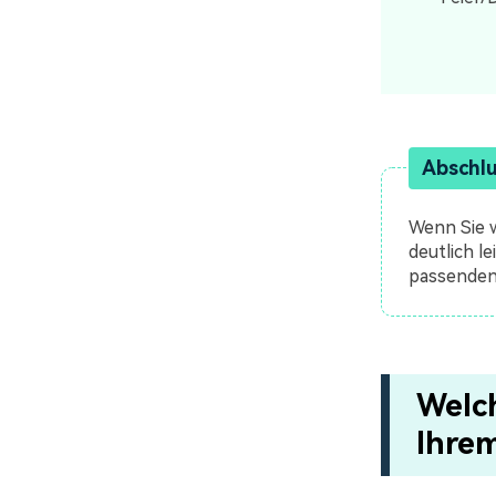
Abschl
Wenn Sie w
deutlich l
passenden
Welc
Ihre