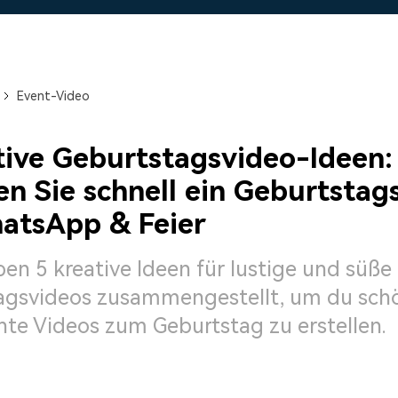
Alle Produkte ansehen
Mehr 
 empfehlen,
Kostenloser Download
Kostenloser Download
 erhalten
Kostenloser Download
Event-Video
Kostenloser Download
tive Geburtstagsvideo-Ideen:
len Sie schnell ein Geburtstag
atsApp & Feier
en 5 kreative Ideen für lustige und süße
agsvideos zusammengestellt, um du sch
nte Videos zum Geburtstag zu erstellen.