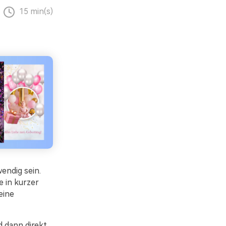
15 min(s)
endig sein.
 in kurzer
eine
d dann direkt