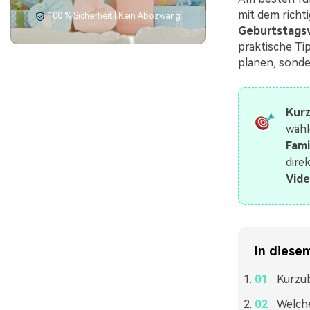
mit dem richti
100 % Sicherheit | Kein Abozwang
Geburtstags
praktische Ti
planen, sonde
Kurz
wähl
Fami
dire
Vide
In diesem
Kurzüb
Welche