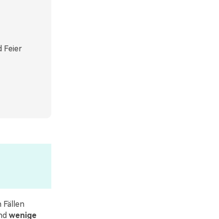
 Feier
 Fällen
nd
wenige