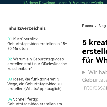
Sicherer Download – geprüft & vertrauenswürdig
Monetarisieren Sie
An Freunde
Ihren Einfluss mit Filmora
Belohnungen
Filmora
Blog
Inhaltsverzeichnis
01
Kurzüberblick:
5 krea
Geburtstagsvideo erstellen in 15–
30 Minuten
erstel
für Wh
02
Warum ein Geburtstagsvideo
erstellen statt nur Glückwünsche
zu schreiben?
Wir hab
Geburtst
03
Ideen, die funktionieren: 5
Wege, ein Geburtstagsvideo zu
interessa
erstellen (WhatsApp-tauglich)
04
Schnell fertig:
Geburtstagsvideo erstellen am