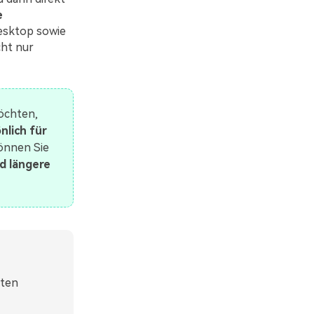
e
esktop sowie
cht nur
öchten,
nlich für
önnen Sie
d längere
uten