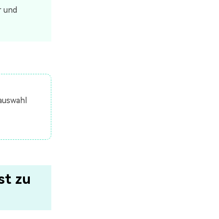
r und
nauswahl
st zu