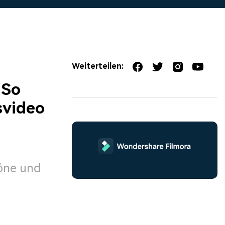
erfahren 👉
Weiterteilen:
 So
svideo
öne und