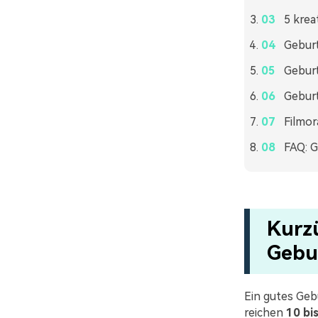
5 krea
Geburt
Geburt
Geburt
Filmor
FAQ: G
Kurzü
Gebu
Ein gutes Geb
reichen
10 bi