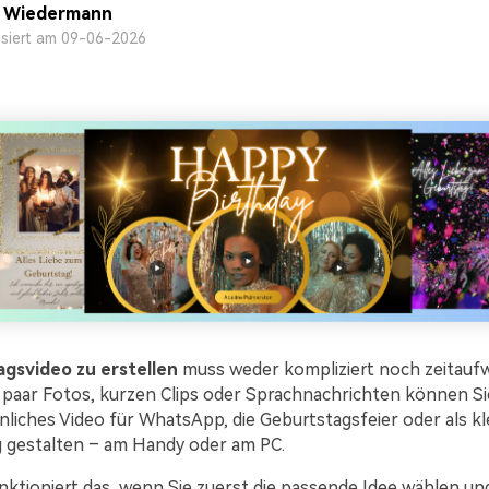
a Wiedermann
isiert am 09-06-2026
agsvideo zu erstellen
muss weder kompliziert noch zeitaufw
 paar Fotos, kurzen Clips oder Sprachnachrichten können Sie
nliches Video für WhatsApp, die Geburtstagsfeier oder als kl
 gestalten – am Handy oder am PC.
ktioniert das, wenn Sie zuerst die passende Idee wählen un