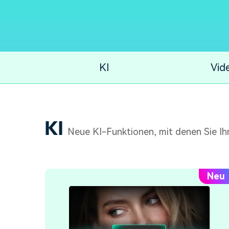
Monetarisieren Sie
An Freunde
Ihren Einfluss mit Filmora
empfehlen,
Belohnungen
KI
Vid
KI
Neue KI-Funktionen, mit denen Sie I
Neu