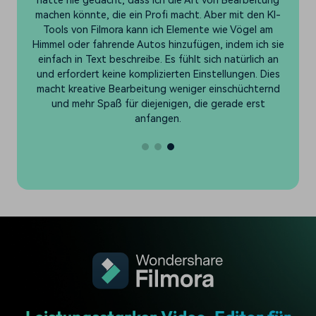
g
Produktbewertungen und manchmal ändert sich der
I-
Artikel in letzter Minute. Früher bedeutete das, alles
neu zu fotografieren. Mit der KI-Austauschfunktion
ie
von Filmora markiere ich einfach das Produkt in einem
n
Video, tippe ein neues Produkt ein und es tauscht
s
nahtlos aus. Mein Publikum konnte den Unterschied
d
nicht einmal erkennen. Ehrlich gesagt fühlt es sich an,
als hätte ich über Nacht eine ganze Redaktion.