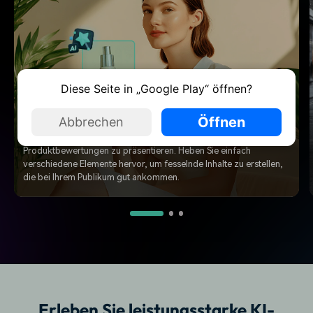
Diese Seite in „Google Play“ öffnen?
E-Commerce: Produkte ersetzen
Öffnen
Abbrechen
Tauschen Sie Produkte in Videos nahtlos aus, um
Markenpartnerschaften, gesponserte Inhalte oder
Produktbewertungen zu präsentieren. Heben Sie einfach
verschiedene Elemente hervor, um fesselnde Inhalte zu erstellen,
die bei Ihrem Publikum gut ankommen.
Erleben Sie leistungsstarke KI-