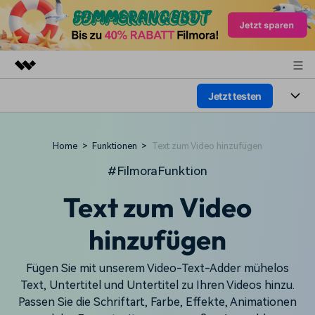
Jetzt testen
Top-Produkte
KI-gestützte digitale Kreativität
Produkte
Business
Dienstprogramme
Home
>
Funktionen
>
Text zum Video hinzufügen
Überblick
Plattformen
KI
Über uns
#FilmoraFunktion
Lösungen
Funktionen
Text zum Video
Video/Foto
Presseraum
Lösungen
Assets
Audio
hinzufügen
Soziale Medien
Shop
Ressourcen
Text
Marketing & Business
Fügen Sie mit unserem Video-Text-Adder mühelos
Support
Hilfe-Center
Text, Untertitel und Untertitel zu Ihren Videos hinzu.
Lifestyle & Spaß
Video-Prompts
Meisterkurs
Passen Sie die Schriftart, Farbe, Effekte, Animationen
Erste Schritte
Über
Über 100 heiße Video-
Beherrschen Sie