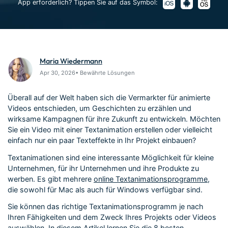
Über Uns
Bewertungen
App erforderlich? Tippen Sie auf das Symbol:
Unsere Mission, Geschichte
Finden Sie mehr über Filmora
Kickstart Bootcamp
DIY-Spezialeffekte
und Kunden
Nachrichten und
Suchen
Bewertungen
Lernen, ausdrücken und
Erfahren Sie, wie Sie einen
erweitern Sie Ihre
Spezialeffekt erzeugen
Videobearbeitungs-
können
Maria Wiedermann
Fähigkeiten mit Filmora
Apr 30, 2026• Bewährte Lösungen
Kunden-Geschichten
Affiliate-Programm
Erfahren Sie, wie unsere
Schalten Sie Partnerschaften
Kunden Erfolg haben
auf Unternehmensebene frei
Überall auf der Welt haben sich die Vermarkter für animierte
Creator
Freunde-werben-
Videos entschieden, um Geschichten zu erzählen und
Monetarisierungs-
Programm
Programm
wirksame Kampagnen für ihre Zukunft zu entwickeln. Möchten
An Freunde empfehlen,
Sie ein Video mit einer Textanimation erstellen oder vielleicht
Monetarisieren Sie
Belohnungen erhalten
Ihren Einfluss mit Filmora
einfach nur ein paar Texteffekte in Ihr Projekt einbauen?
Textanimationen sind eine interessante Möglichkeit für kleine
Blog
Unternehmen, für ihr Unternehmen und ihre Produkte zu
werben. Es gibt mehrere
online Textanimationsprogramme
,
die sowohl für Mac als auch für Windows verfügbar sind.
Sie können das richtige Textanimationsprogramm je nach
Ihren Fähigkeiten und dem Zweck Ihres Projekts oder Videos
auswählen. In diesem Artikel lernen Sie die 8 besten