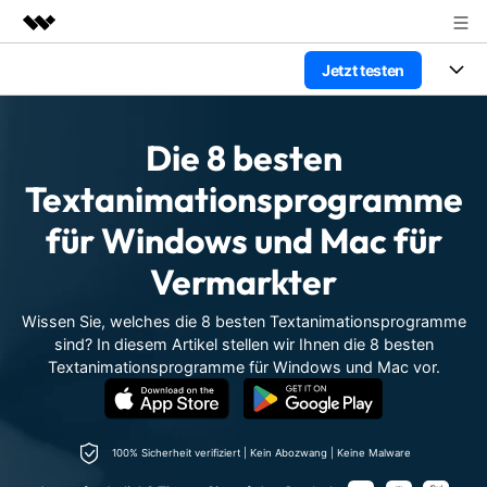
Jetzt testen
Top-Produkte
KI-gestützte digitale Kreativität
Produkte
Business
Dienstprogramme
Die 8 besten
Überblick
Plattformen
KI
Über uns
Textanimationsprogramme
Lösungen
Funktionen
für Windows und Mac für
Video/Foto
Presseraum
Lösungen
Assets
Vermarkter
Audio
Wer
Shop
Ressourcen
Text
Wissen Sie, welches die 8 besten Textanimationsprogramme
Video-Lösungen
Support
sind? In diesem Artikel stellen wir Ihnen die 8 besten
Hilfe-Center
Textanimationsprogramme für Windows und Mac vor.
Video-Prompts
Meisterkurs
Erste Schritte
Über
Über 100 heiße Video-
Beherrschen Sie
Prompts – schnell ähnliche
fortgeschrittene
Kunden-Support
Videos erstellen
Videobearbeitungsfähigkeiten
100% Sicherheit verifiziert | Kein Abozwang | Keine Malware
KAUFEN
Anmelden