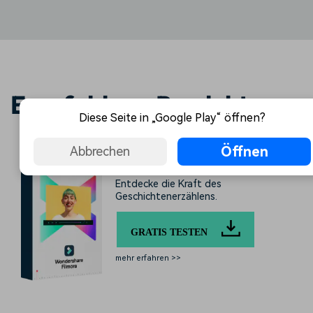
Empfohlene Produkte
Diese Seite in „Google Play“ öffnen?
Öffnen
Abbrechen
Filmora
Entdecke die Kraft des
Geschichtenerzählens.
GRATIS TESTEN
mehr erfahren >>