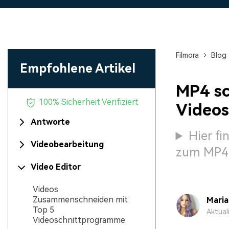
Monetarisieren Sie
An Freunde
Ihren Einfluss mit Filmora
Belohnungen
Filmora
Blog
Empfohlene Artikel
MP4 sc
100% Sicherheit Verifiziert
Video
Antworte
Hier f
Videobearbeitung
zum MP4 V
Video Editor
Videos
Zusammenschneiden mit
Mari
Top 5
Aktual
Videoschnittprogramme