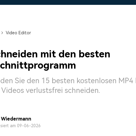
Alle Produkte ansehen
Mehr 
 empfehlen,
Kostenloser Download
Kostenloser Download
 erhalten
Kostenloser Download
Video Editor
Kostenloser Download
hneiden mit den besten
schnittprogramm
inden Sie den 15 besten kostenlosen MP4 
ideos verlustsfrei schneiden.
a Wiedermann
isiert am 09-06-2026