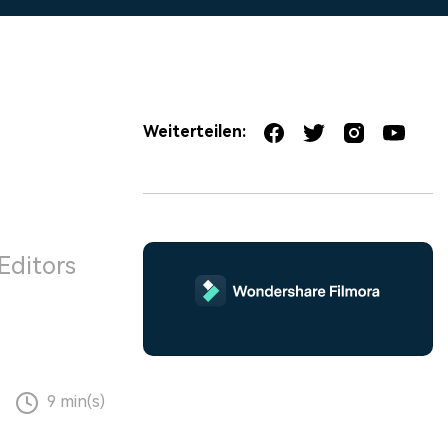
erfahren 👉
Weiterteilen:
Editors
9 min(s)