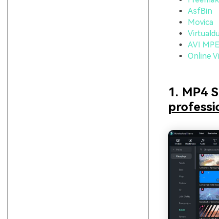
AsfBin
Movica
Virtuald
AVI MPEG
Online V
1. MP4 S
professi