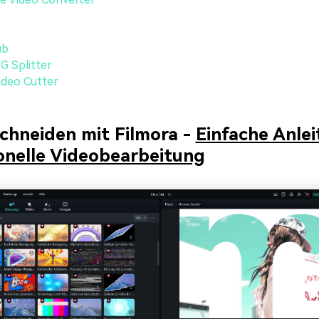
ub
 Splitter
ideo Cutter
chneiden mit Filmora -
Einfache Anlei
onelle Videobearbeitung