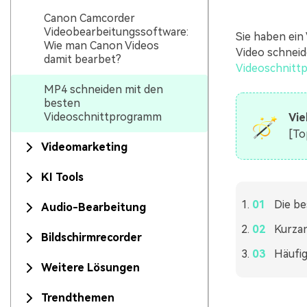
Canon Camcorder
Videobearbeitungssoftware:
Sie haben ei
Wie man Canon Videos
Video schneid
damit bearbet?
Videoschnitt
MP4 schneiden mit den
besten
Videoschnittprogramm
Vie
[To
Videomarketing
KI Tools
Die b
Audio-Bearbeitung
Kurzan
Bildschirmrecorder
Häufig
Weitere Lösungen
Trendthemen