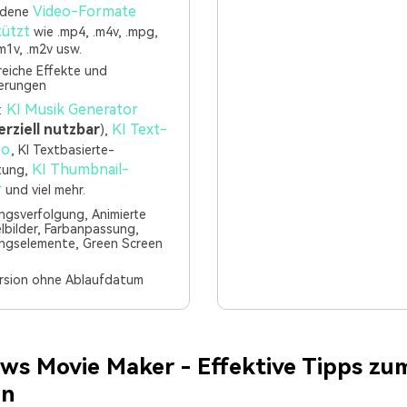
Video-Formate
edene
tützt
wie .mp4, .m4v, .mpg,
m1v, .m2v usw.
eiche Effekte und
erungen
KI Musik Generator
:
rziell nutzbar
KI Text-
),
eo
, KI Textbasierte-
KI Thumbnail-
tung,
r
und viel mehr.
gsverfolgung, Animierte
lbilder, Farbanpassung,
gselemente, Green Screen
ersion ohne Ablaufdatum
ws Movie Maker - Effektive Tipps z
en