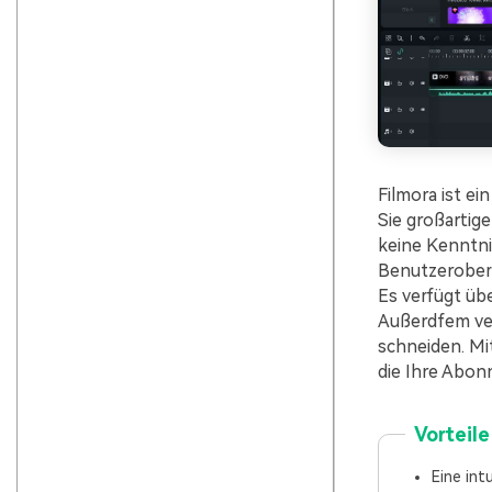
Filmora ist e
Sie großartig
keine Kenntnis
Benutzeroberf
Es verfügt übe
Außerdfem ver
schneiden. Mi
die Ihre Abon
Vorteile
Eine int