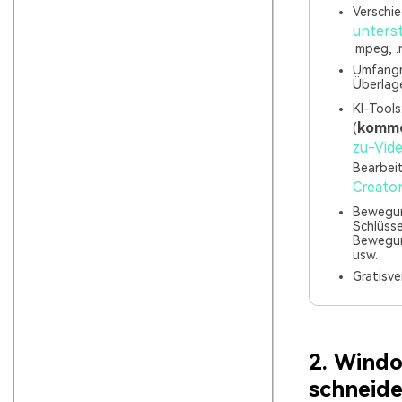
Verschi
unters
.mpeg, .
Umfangr
Überlag
KI-Tools
komme
(
zu-Vid
Bearbei
Creato
Bewegun
Schlüsse
Bewegun
usw.
Gratisv
2. Windo
schneid