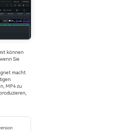
amit können
 wenn Sie
ignet macht.
tigen.
en, MP4 zu
produzieren,
version