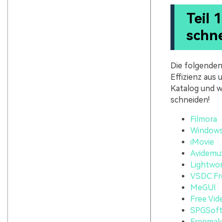
Teil
schn
Die folgenden
Effizienz aus 
Katalog und w
schneiden!
Filmora
Windows
iMovie
Avidemu
Lightwo
VSDC Fre
MeGUI
Free Vid
SPGSoft 
Freemak