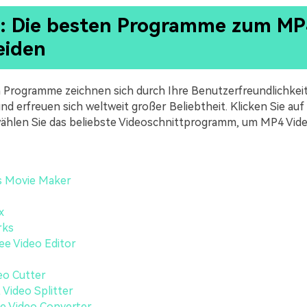
 1: Die besten Programme zum MP
eiden
 Programme zeichnen sich durch Ihre Benutzerfreundlichkeit
und erfreuen sich weltweit großer Beliebtheit. Klicken Sie au
ählen Sie das beliebste Videoschnittprogramm, um MP4 Vide
 Movie Maker
x
rks
e Video Editor
eo Cutter
Video Splitter
e Video Converter