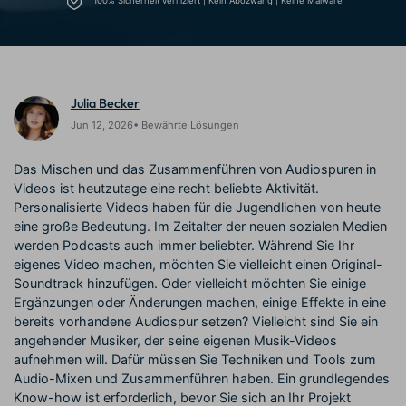
100% Sicherheit verifiziert | Kein Abozwang | Keine Malware
Trends
Prompts – schnell ähnliche
fortgeschrittene
Kunden-Support
Videos erstellen
Videobearbeitungsfähigkeiten
KAUFEN
Anmelden
Über Uns
Bewertungen
Unsere Mission, Geschichte
Finden Sie mehr über Filmora
Julia Becker
Kickstart Bootcamp
DIY-Spezialeffekte
und Kunden
Nachrichten und
Suchen
Bewertungen
Lernen, ausdrücken und
Erfahren Sie, wie Sie einen
Jun 12, 2026• Bewährte Lösungen
erweitern Sie Ihre
Spezialeffekt erzeugen
Videobearbeitungs-
können
Das Mischen und das Zusammenführen von Audiospuren in
Fähigkeiten mit Filmora
Videos ist heutzutage eine recht beliebte Aktivität.
Kunden-Geschichten
Affiliate-Programm
Personalisierte Videos haben für die Jugendlichen von heute
Erfahren Sie, wie unsere
Schalten Sie Partnerschaften
eine große Bedeutung. Im Zeitalter der neuen sozialen Medien
Kunden Erfolg haben
auf Unternehmensebene frei
werden Podcasts auch immer beliebter. Während Sie Ihr
Creator
Freunde-werben-
Monetarisierungs-
Programm
eigenes Video machen, möchten Sie vielleicht einen Original-
Programm
An Freunde empfehlen,
Soundtrack hinzufügen. Oder vielleicht möchten Sie einige
Monetarisieren Sie
Belohnungen erhalten
Ergänzungen oder Änderungen machen, einige Effekte in eine
Ihren Einfluss mit Filmora
bereits vorhandene Audiospur setzen? Vielleicht sind Sie ein
angehender Musiker, der seine eigenen Musik-Videos
Blog
aufnehmen will. Dafür müssen Sie Techniken und Tools zum
Audio-Mixen und Zusammenführen haben. Ein grundlegendes
Know-how ist erforderlich, bevor Sie sich an Ihr Projekt