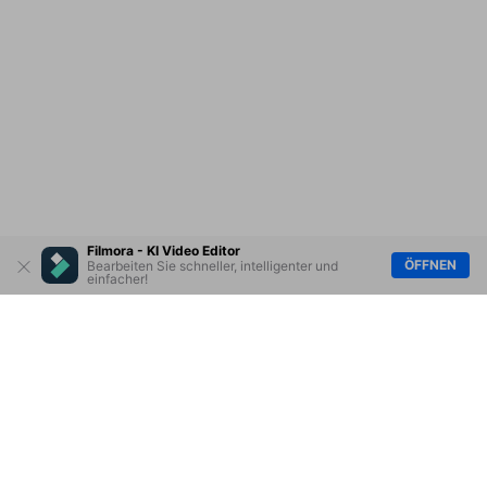
Filmora - KI Video Editor
ÖFFNEN
Bearbeiten Sie schneller, intelligenter und
einfacher!
Hero Produkte
Wondershare