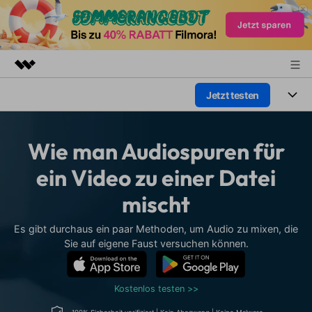
Jetzt testen
Top-Produkte
KI-gestützte digitale Kreativität
Produkte
Business
Dienstprogramme
Wie man Audiospuren für
Überblick
Plattformen
KI
Über uns
ein Video zu einer Datei
Lösungen
Funktionen
mischt
Video/Foto
Presseraum
Lösungen
Assets
Audio
Es gibt durchaus ein paar Methoden, um Audio zu mixen, die
Soziale Medien
Shop
Ressourcen
Sie auf eigene Faust versuchen können.
Text
Marketing & Business
Support
Hilfe-Center
Lifestyle & Spaß
Kostenlos testen >>
Video-Prompts
Meisterkurs
Erste Schritte
Über
Über 100 heiße Video-
Beherrschen Sie