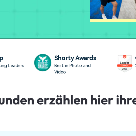
Alle Produkte ansehen
Mehr 
Kostenloser Download
Kostenloser Download
 erhalten
Kostenloser Download
Kostenloser Download
p
Shorty Awards
ting Leaders
Best in Photo and
Video
unden erzählen hier ihre