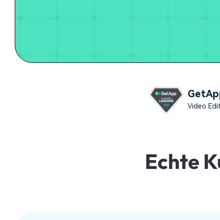
Monetarisieren Sie
An Freunde
Ihren Einfluss mit Filmora
empfehlen,
Belohnungen
GetAp
Video Edi
Echte K