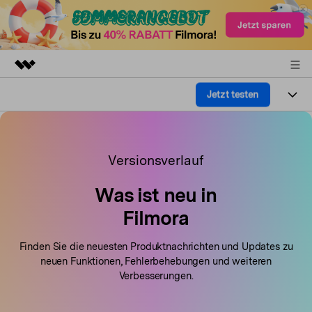
Jetzt testen
Top-Produkte
KI-gestützte digitale Kreativität
Produkte
Business
Dienstprogramme
Überblick
Versionsverlauf
Plattformen
KI
Über uns
Lösungen
Funktionen
Was ist neu in
Video/Foto
Lösungen
Presseraum
Filmora
Assets
Audio
Soziale Medien
Ressourcen
Shop
Finden Sie die neuesten Produktnachrichten und Updates zu
Text
Marketing & Business
neuen Funktionen, Fehlerbehebungen und weiteren
Hilfe-Center
Support
Verbesserungen.
Lifestyle & Spaß
Video-Prompts
Meisterkurs
Erste Schritte
Über
Über 100 heiße Video-Prompts
Beherrschen Sie