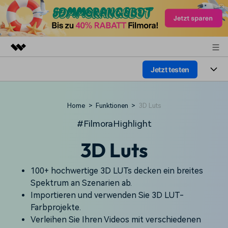
Jetzt testen
Top-Produkte
KI-gestützte digitale Kreativität
Produkte
Business
Dienstprogramme
Home
>
Funktionen
>
3D Luts
Überblick
Plattformen
KI
Über uns
#FilmoraHighlight
Lösungen
Funktionen
3D Luts
Video/Foto
Presseraum
Lösungen
Assets
Audio
Soziale Medien
100+ hochwertige 3D LUTs decken ein breites
Shop
Ressourcen
Spektrum an Szenarien ab.
Text
Marketing & Business
Importieren und verwenden Sie 3D LUT-
Support
Hilfe-Center
Farbprojekte.
Lifestyle & Spaß
Video-Prompts
Meisterkurs
Verleihen Sie Ihren Videos mit verschiedenen
Erste Schritte
Über
Über 100 heiße Video-
Beherrschen Sie