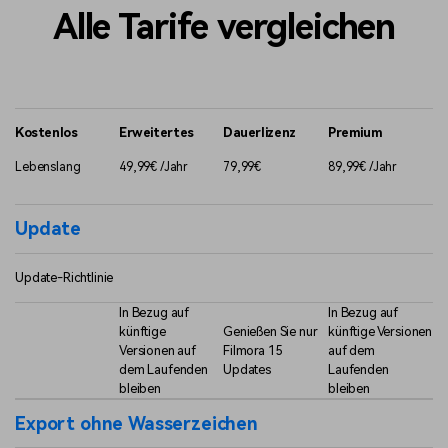
Alle Tarife vergleichen
Kostenlos
Erweitertes
Dauerlizenz
Premium
Lebenslang
49,99
€
/Jahr
79,99
€
89,99
€
/Jahr
Update
Update-Richtlinie
In Bezug auf
In Bezug auf
künftige
Genießen Sie nur
künftige Versionen
Versionen auf
Filmora 15
auf dem
dem Laufenden
Updates
Laufenden
bleiben
bleiben
Export ohne Wasserzeichen