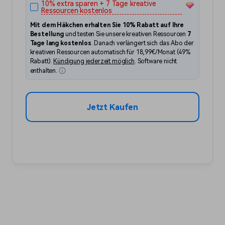
10% extra sparen + 7 Tage kreative
Ressourcen kostenlos
Mit dem Häkchen erhalten Sie 10% Rabatt auf Ihre
Bestellung
und testen Sie unsere kreativen Ressourcen
7
Tage lang kostenlos
. Danach verlängert sich das Abo der
kreativen Ressourcen automatisch für
18,99
€
/Monat (
49%
Rabatt).
Kündigung jederzeit möglich
. Software nicht
enthalten.
Jetzt Kaufen