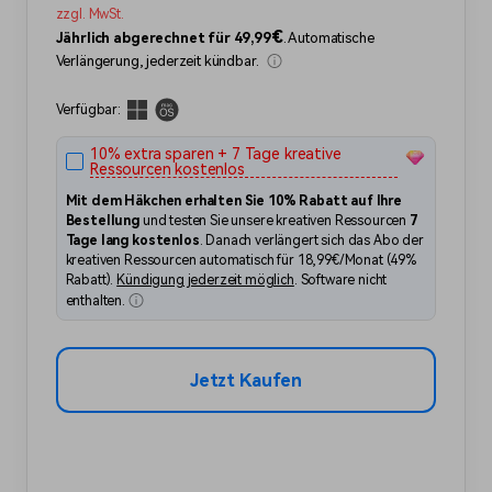
Über Uns
Bewertungen
zzgl. MwSt.
Unsere Mission, Geschichte
Finden Sie mehr über Filmora
€
Jährlich abgerechnet für
49,99
. Automatische
Kickstart Bootcamp
DIY-Spezialeffekte
und Kunden
Nachrichten und Bewertungen
Suchen
Verlängerung, jederzeit kündbar.
Lernen, ausdrücken und
Erfahren Sie, wie Sie einen
erweitern Sie Ihre
Spezialeffekt erzeugen
Videobearbeitungs-
können
Verfügbar:
Fähigkeiten mit Filmora
Kunden-Geschichten
Affiliate-Programm
10% extra sparen + 7 Tage kreative
Erfahren Sie, wie unsere
Schalten Sie Partnerschaften
Ressourcen kostenlos
Kunden Erfolg haben
auf Unternehmensebene frei
Mit dem Häkchen erhalten Sie 10% Rabatt auf Ihre
Creator
Freunde-werben-
Bestellung
und testen Sie unsere kreativen Ressourcen
7
Monetarisierungs-
Programm
Tage lang kostenlos
. Danach verlängert sich das Abo der
Programm
An Freunde empfehlen,
kreativen Ressourcen automatisch für
18,99
€
/Monat (
49%
Monetarisieren Sie
Belohnungen erhalten
Rabatt).
Kündigung jederzeit möglich
. Software nicht
Ihren Einfluss mit Filmora
enthalten.
Blog
Jetzt Kaufen