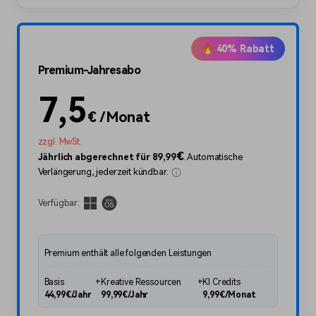
🔥 40% Rabatt
Premium-Jahresabo
7,5
€
/Monat
zzgl. MwSt.
€
Jährlich abgerechnet für
89,99
. Automatische
Verlängerung, jederzeit kündbar.
Verfügbar:
Premium enthält alle folgenden Leistungen
Basis
+
Kreative Ressourcen
+
KI Credits
44,99€/Jahr
99,99€/Jahr
9,99€/Monat