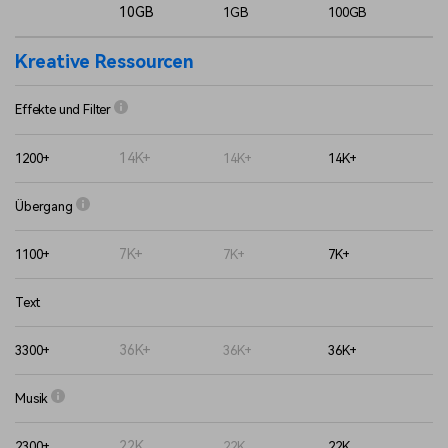
10GB
1GB
100GB
Kreative Ressourcen
Effekte und Filter
14K+
1200+
14K+
14K+
Übergang
7K+
1100+
7K+
7K+
Text
36K+
3300+
36K+
36K+
Musik
22K
2300+
22K
22K