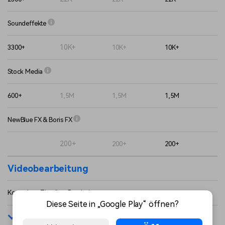
Soundeffekte
10K+
3300+
10K+
10K+
Stock Media
600+
1,5M
1,5M
1,5M
NewBlue FX & Boris FX
200+
200+
200+
Videobearbeitung
Kostenlose Timeline-Bearbeitung
Diese Seite in „Google Play“ öffnen?