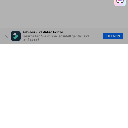
Filmora - KI Video Editor
ÖFFNEN
Bearbeiten Sie schneller, intelligenter und
einfacher!
Hero Produkte
Wondershare
KI entdecken
Hilfe-Center