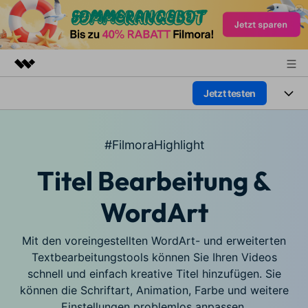
Jetzt testen
Top-Produkte
KI-gestützte digitale Kreativität
Produkte
Business
Dienstprogramme
#FilmoraHighlight
Überblick
Plattformen
KI
Über uns
Titel Bearbeitung &
Lösungen
Funktionen
Video/Foto
Presseraum
Lösungen
WordArt
Assets
Audio
Soziale Medien
Shop
Ressourcen
Mit den voreingestellten WordArt- und erweiterten
Text
Marketing & Business
Textbearbeitungstools können Sie Ihren Videos
Support
Hilfe-Center
schnell und einfach kreative Titel hinzufügen. Sie
Lifestyle & Spaß
können die Schriftart, Animation, Farbe und weitere
Video-Prompts
Meisterkurs
Einstellungen problemlos anpassen.
Über 100 heiße Video-
Beherrschen Sie