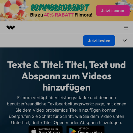
Jetzt testen
Top-Produkte
KI-gestützte digitale Kreativität
Produkte
Business
Dienstprogramme
Texte & Titel: Titel, Text und
Überblick
Plattformen
KI
Über uns
Abspann zum Videos
Lösungen
Funktionen
hinzufügen
Video/Foto
Presseraum
Lösungen
Assets
Audio
Filmora verfügt über leistungsstarke und dennoch
Soziale Medien
Shop
Ressourcen
benutzerfreundliche Textbearbeitungswerkzeuge, mit denen
Text
Sie dem Video problemlos Titel hinzufügen können.
Marketing & Business
Support
Hilfe-Center
überprüfen Sie Schritt für Schritt, wie Sie dem Video unten
Lifestyle & Spaß
Untertitel, dritte Titel, Opener oder Abspann hinzufügen.
Video-Prompts
Meisterkurs
Erste Schritte
Über
Über 100 heiße Video-
Beherrschen Sie