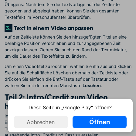
Übrigens: Nachdem Sie die Textvorlage auf die Zeitleiste
gezogen und abgelegt haben, können Sie den gesamten
Texteffekt im Vorschaufenster überprüfen.
3.
Text in einem Video anpassen
Auf der Zeitleiste können Sie den hinzugefügten Titel an eine
beliebige Position verschieben und zur angegebenen Zeit
anzeigen lassen. Ziehen Sie auch den Rand der Textminiatur,
um die Dauer des Texteffekts zu ändern.
Um einen Videotitel zu löschen, wählen Sie ihn aus und klicken
Sie auf die Schaltfläche Löschen oberhalb der Zeitleiste oder
drücken Sie einfach die Entf-Taste auf der Tastatur oder
wählen Sie mit der rechten Maustaste
Löschen
.
Teil 2: Intro/Credit zum Video
hinzufügen
Diese Seite in „Google Play“ öffnen?
Intro/Credit ist eher eine Kombination aus Titel und Foto.
Öffnen
Abbrechen
Eigentlich können Sie es überall auf der Videospur der
Timeline hinzufügen. Sie helfen Ihnen, Kapitel und gut
aussehende Intro, Credit und Cast zu erstellen.