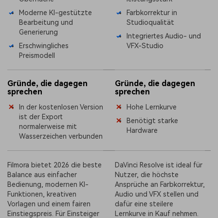
Moderne KI-gestützte
Farbkorrektur in
Bearbeitung und
Studioqualität
Generierung
Integriertes Audio- und
Erschwingliches
VFX-Studio
Preismodell
Gründe, die dagegen
Gründe, die dagegen
sprechen
sprechen
In der kostenlosen Version
Hohe Lernkurve
ist der Export
Benötigt starke
normalerweise mit
Hardware
Wasserzeichen verbunden
Filmora bietet 2026 die beste
DaVinci Resolve ist ideal für
Balance aus einfacher
Nutzer, die höchste
Bedienung, modernen KI-
Ansprüche an Farbkorrektur,
Funktionen, kreativen
Audio und VFX stellen und
Vorlagen und einem fairen
dafür eine steilere
Einstiegspreis. Für Einsteiger
Lernkurve in Kauf nehmen.