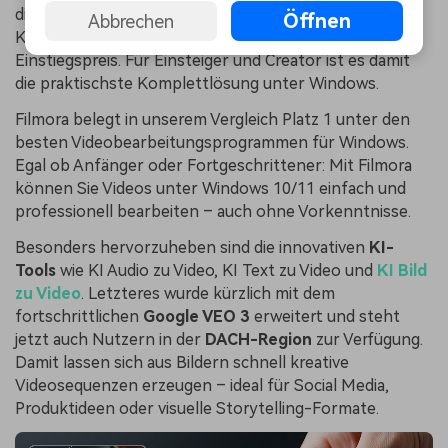
die beste Balance aus einfacher Bedienung, modernen
Öffnen
Abbrechen
KI-Funktionen, kreativen Vorlagen und einem fairen
Einstiegspreis. Für Einsteiger und Creator ist es damit
die praktischste Komplettlösung unter Windows.
Filmora belegt in unserem Vergleich Platz 1 unter den
besten Videobearbeitungsprogrammen für Windows.
Egal ob Anfänger oder Fortgeschrittener: Mit Filmora
können Sie Videos unter Windows 10/11 einfach und
professionell bearbeiten – auch ohne Vorkenntnisse.
Besonders hervorzuheben sind die innovativen
KI-
Tools
wie KI Audio zu Video, KI Text zu Video und
KI Bild
zu Video
. Letzteres wurde kürzlich mit dem
fortschrittlichen
Google VEO 3
erweitert und steht
jetzt auch Nutzern in der
DACH-Region
zur Verfügung.
Damit lassen sich aus Bildern schnell kreative
Videosequenzen erzeugen – ideal für Social Media,
Produktideen oder visuelle Storytelling-Formate.