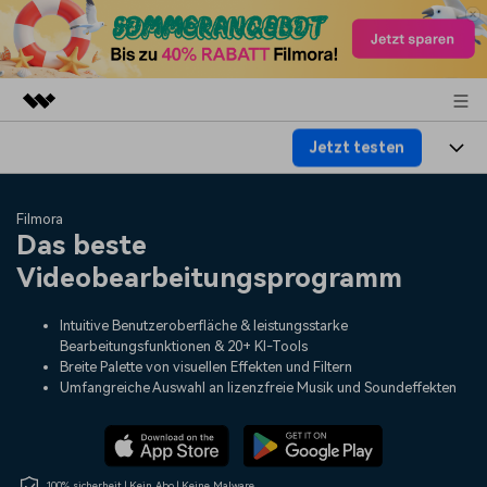
Jetzt testen
Top-Produkte
KI-gestützte digitale Kreativität
Produkte
Business
Filmora
Dienstprogramme
Das beste
Überblick
Plattformen
KI
Über uns
Videobearbeitungsprogramm
Lösungen
Funktionen
Video/Foto
Lösungen
Presseraum
Intuitive Benutzeroberfläche & leistungsstarke
Assets
Bearbeitungsfunktionen & 20+ KI-Tools
Audio
Soziale Medien
Ressourcen
Shop
Breite Palette von visuellen Effekten und Filtern
Umfangreiche Auswahl an lizenzfreie Musik und Soundeffekten
Text
Marketing & Business
Hilfe-Center
Support
Lifestyle & Spaß
Video-Prompts
Meisterkurs
Erste Schritte
Über
Über 100 heiße Video-
Beherrschen Sie
100% sicherheit | Kein Abo | Keine Malware