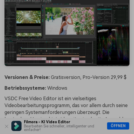
Versionen & Preise:
Gratisversion, Pro-Version 29,99 $
Betriebssysteme:
Windows
VSDC Free Video Editor ist ein vielseitiges
Videobearbeitungsprogramm, das vor allem durch seine
geringen Systemanforderungen überzeugt. Die
kostenlose Version bietet bereits eine breite Auswahl
Filmora - KI Video Editor
an Funktionen zum Schneiden, Bearbeiten und
ÖFFNEN
Bearbeiten Sie schneller, intelligenter und
einfacher!
Exportieren von Videos – ideal für grundlegende