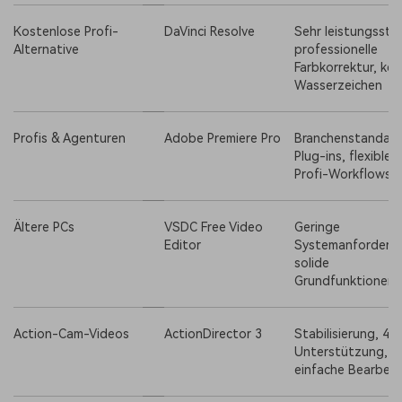
Kostenlose Profi-
DaVinci Resolve
Sehr leistungsstar
Alternative
professionelle
Farbkorrektur, kei
Wasserzeichen
Profis & Agenturen
Adobe Premiere Pro
Branchenstandard
Plug-ins, flexible
Profi-Workflows
Ältere PCs
VSDC Free Video
Geringe
Editor
Systemanforderu
solide
Grundfunktionen
Action-Cam-Videos
ActionDirector 3
Stabilisierung, 4K-
Unterstützung,
einfache Bearbei