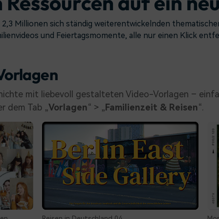
 Ressourcen auf ein ne
 2,3 Millionen sich ständig weiterentwickelnden thematische
ilienvideos und Feiertagsmomente, alle nur einen Klick entfe
-Vorlagen
hichte mit liebevoll gestalteten Video-Vorlagen – einf
er dem Tab „
Vorlagen
“ > „
Familienzeit & Reisen
“.
sen in Deutschland 04
Momente im Vlog