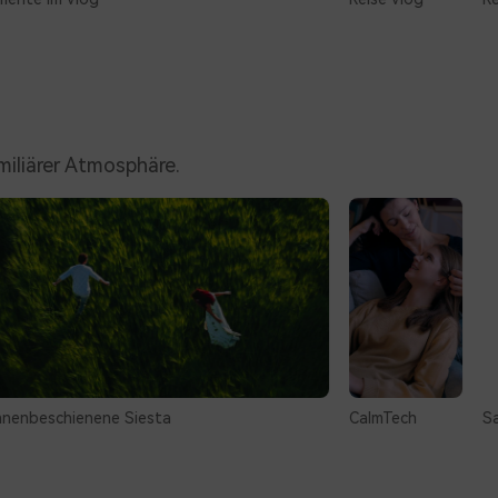
iliärer Atmosphäre.
Siesta
CalmTech
San Franciso-Rahm