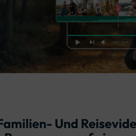
Alle Produkte ansehen
Mehr 
Kostenloser Download
 erhalten
Kostenloser Download
Kostenloser Download
Kostenloser Download
Familien- Und Reisevid