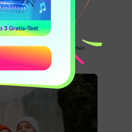
 Schliff
Ihre Familien- und Reisevideos perfekt
8400+