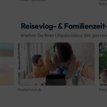
Fotoalbum 01
Reisevlog- & Familienzeit
erleihen Sie Ihren Urlaubsvideos den passe
eitsschub
Freudige Reise
Som