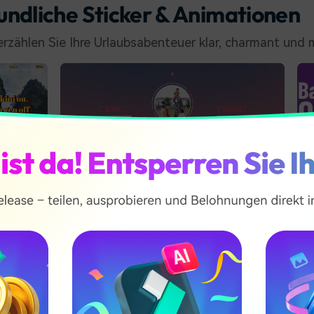
ndliche Sticker & Animationen
 erzählen Sie Ihre Urlaubsabenteuer klar, charmant und
ativer YouTube-Endbildschirmöffner 18
Klassenpass Titel 06
QR Scannen &App Holen