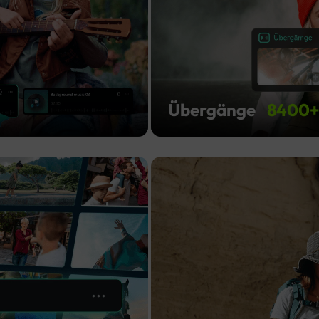
Übergänge
8400
1,5
Mio.+