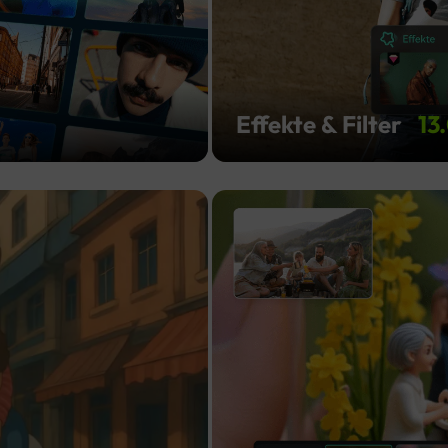
Effekte & Filter
13
Bild zu
Video
Ghibli-
Stil