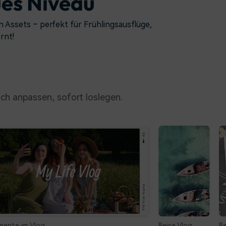
ues Niveau
n Assets – perfekt für Frühlingsausflüge,
rnt!
ach anpassen, sofort loslegen.
Reise Vlog
Reisecollage 02