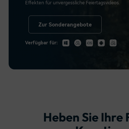
Effekten für unvergessliche Feiertagsvideos.
Monetarisieren Sie
An Freunde
Ihren Einfluss mit Filmora
empfehlen,
Belohnungen
Zur Sonderangebote
Verfügbar für:
Heben Sie Ihre 