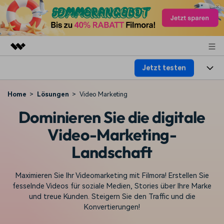
Jetzt testen
Top-Produkte
KI-gestützte digitale Kreativität
Produkte
Business
Home
Lösungen
Video Marketing
Dienstprogramme
Dominieren Sie die digitale
Überblick
Plattformen
KI
Über uns
Lösungen
Video-Marketing-
Funktionen
Video/Foto
Lösungen
Presseraum
Landschaft
Assets
Audio
Wer
Ressourcen
Shop
Maximieren Sie Ihr Videomarketing mit Filmora! Erstellen Sie
Text
Video-Lösungen
fesselnde Videos für soziale Medien, Stories über Ihre Marke
Hilfe-Center
Support
und treue Kunden. Steigern Sie den Traffic und die
Konvertierungen!
Video-Prompts
Meisterkurs
Erste Schritte
Über
Über 100 heiße Video-
Beherrschen Sie