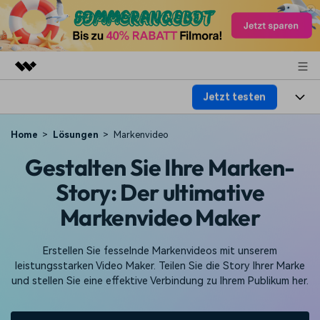
Jetzt testen
Top-Produkte
KI-gestützte digitale Kreativität
Produkte
Business
Home
Lösungen
Markenvideo
Dienstprogramme
Gestalten Sie Ihre Marken-
Überblick
Plattformen
KI
Über uns
Lösungen
Story: Der ultimative
Funktionen
Video/Foto
Lösungen
Presseraum
Markenvideo Maker
Assets
Audio
Wer
Ressourcen
Shop
Erstellen Sie fesselnde Markenvideos mit unserem
Text
Video-Lösungen
leistungsstarken Video Maker. Teilen Sie die Story Ihrer Marke
Hilfe-Center
Support
und stellen Sie eine effektive Verbindung zu Ihrem Publikum her.
Video-Prompts
Meisterkurs
Erste Schritte
Über
Über 100 heiße Video-
Beherrschen Sie