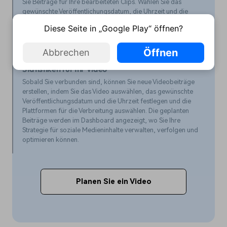
Sie Beiträge für Ihre bearbeiteten Clips. Wählen Sie das
gewünschte Veröffentlichungsdatum, die Uhrzeit und die
Plattform, und die Aufgaben erscheinen im Dashboard zur
Diese Seite in „Google Play“ öffnen?
Verfolgung und Optimierung.
Öffnen
Abbrechen
Schritt 3. Veröffentlichen und überwachen der
Statistiken für Ihr Video
Sobald Sie verbunden sind, können Sie neue Videobeiträge
erstellen, indem Sie das Video auswählen, das gewünschte
Veröffentlichungsdatum und die Uhrzeit festlegen und die
Plattformen für die Verbreitung auswählen. Die geplanten
Beiträge werden im Dashboard angezeigt, wo Sie Ihre
Strategie für soziale Medieninhalte verwalten, verfolgen und
optimieren können.
Planen Sie ein Video