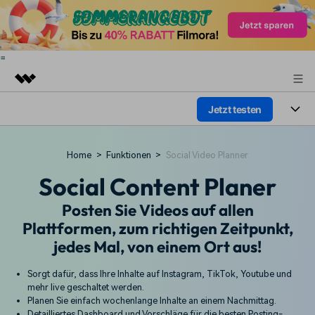
=
Jetzt testen
Top-Produkte
KI-gestützte digitale Kreativität
Produkte
Business
Home
>
Funktionen
>
Social Video Planner
Dienstprogramme
Überblick
Plattformen
Social Content Planer
KI
Über uns
Lösungen
Funktionen
Posten Sie Videos auf allen
Video/Foto
Presseraum
Lösungen
Plattformen, zum richtigen Zeitpunkt,
Assets
Audio
jedes Mal, von einem Ort aus!
Soziale Medien
Shop
Ressourcen
Text
Sorgt dafür, dass Ihre Inhalte auf Instagram, TikTok, Youtube und
Marketing & Business
Support
Hilfe-Center
mehr live geschaltet werden.
Planen Sie einfach wochenlange Inhalte an einem Nachmittag.
Lifestyle & Spaß
Video-Prompts
Meisterkurs
Detailliertes Dashboard und Vorschläge für die besten Posting-