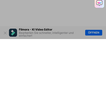
Filmora - KI Video Editor
ÖFFNEN
Bearbeiten Sie schneller, intelligenter und
einfacher!
Hero Produkte
Wondershare
KI entdecken