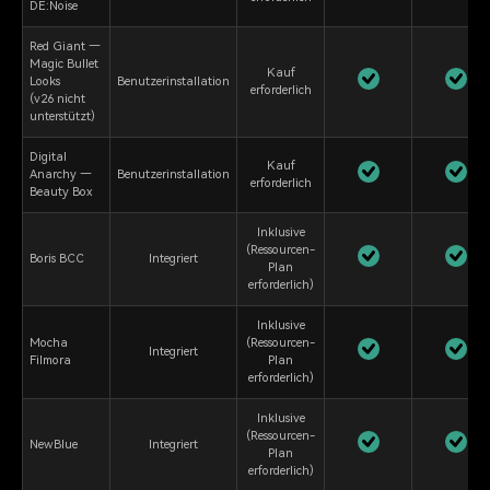
DE:Noise
Red Giant —
Magic Bullet
Kauf
Looks
Benutzerinstallation
erforderlich
(v26 nicht
unterstützt)
Digital
Kauf
Anarchy —
Benutzerinstallation
erforderlich
Beauty Box
Inklusive
(Ressourcen-
Boris BCC
Integriert
Plan
erforderlich)
Inklusive
Mocha
(Ressourcen-
Integriert
Filmora
Plan
erforderlich)
Inklusive
(Ressourcen-
NewBlue
Integriert
Plan
erforderlich)