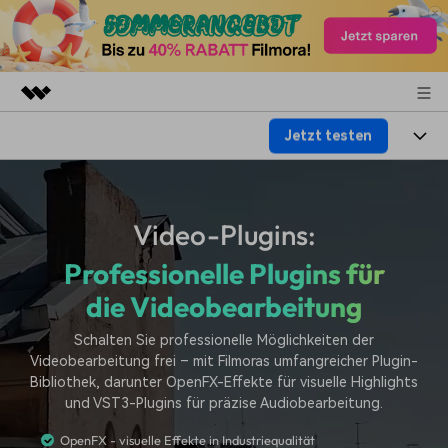
Jetzt testen
Top-Produkte
KI-gestützte digitale Kreativität
Produkte
Business
Dienstprogramme
Video-Plugins:
Überblick
Plattformen
KI
Über uns
Lösungen
Professionelle Plugins für
Funktionen
Video/Foto
Lösungen
Presseraum
die Videobearbeitung
Assets
Audio
Soziale Medien
Ressourcen
Shop
Schalten Sie professionelle Möglichkeiten der
Text
Videobearbeitung frei – mit Filmoras umfangreicher Plugin-
Marketing & Business
Bibliothek, darunter OpenFX-Effekte für visuelle Highlights
Hilfe-Center
Support
und VST3-Plugins für präzise Audiobearbeitung.
Lifestyle & Spaß
Video-Prompts
Meisterkurs
OpenFX - visuelle Effekte in Industriequalität
Über 100 heiße Video-
Beherrschen Sie