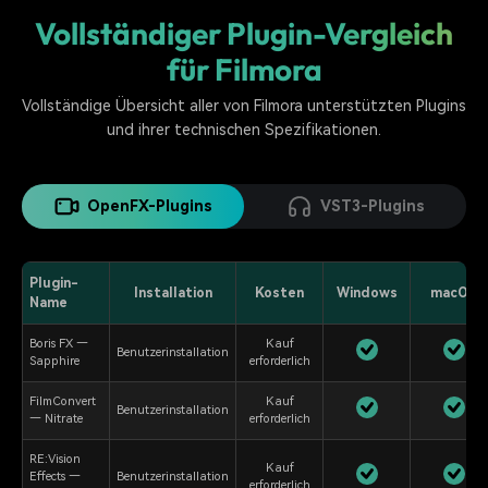
Vollständiger Plugin-Vergleich
für Filmora
Vollständige Übersicht aller von Filmora unterstützten Plugins
und ihrer technischen Spezifikationen.
OpenFX-Plugins
VST3-Plugins
Plugin-
Installation
Kosten
Windows
macOS
Name
Boris FX —
Kauf
Benutzerinstallation
Sapphire
erforderlich
FilmConvert
Kauf
Benutzerinstallation
— Nitrate
erforderlich
RE:Vision
Kauf
Effects —
Benutzerinstallation
erforderlich