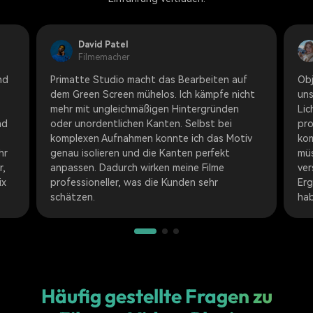
David Patel
Filmemacher
nd
Primatte Studio macht das Bearbeiten auf
Obj
dem Green Screen mühelos. Ich kämpfe nicht
uns
mehr mit ungleichmäßigen Hintergründen
Lic
nd
oder unordentlichen Kanten. Selbst bei
pro
komplexen Aufnahmen konnte ich das Motiv
kom
hr
genau isolieren und die Kanten perfekt
müs
r,
anpassen. Dadurch wirken meine Filme
ver
ix
professioneller, was die Kunden sehr
Erg
schätzen.
hab
Häufig gestellte Fragen zu