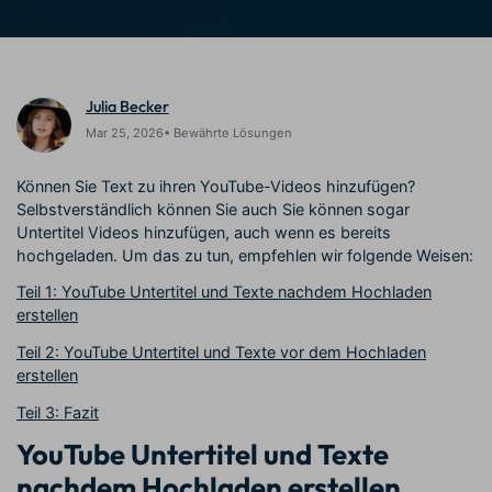
Prompts – schnell ähnliche
fortgeschrittene
Kunden-Support
Videos erstellen
Videobearbeitungsfähigkeiten
KAUFEN
Anmelden
Über Uns
Bewertungen
Julia Becker
Unsere Mission, Geschichte
Finden Sie mehr über Filmora
Kickstart Bootcamp
DIY-Spezialeffekte
und Kunden
Nachrichten und
Mar 25, 2026• Bewährte Lösungen
Suchen
Bewertungen
Lernen, ausdrücken und
Erfahren Sie, wie Sie einen
erweitern Sie Ihre
Spezialeffekt erzeugen
Können Sie Text zu ihren YouTube-Videos hinzufügen?
Videobearbeitungs-
können
Selbstverständlich können Sie auch Sie können sogar
Fähigkeiten mit Filmora
Untertitel Videos hinzufügen, auch wenn es bereits
Kunden-Geschichten
Affiliate-Programm
hochgeladen. Um das zu tun, empfehlen wir folgende Weisen:
Erfahren Sie, wie unsere
Schalten Sie Partnerschaften
Kunden Erfolg haben
auf Unternehmensebene frei
Teil 1: YouTube Untertitel und Texte nachdem Hochladen
Creator
Freunde-werben-
erstellen
Monetarisierungs-
Programm
Programm
An Freunde empfehlen,
Teil 2: YouTube Untertitel und Texte vor dem Hochladen
Monetarisieren Sie
Belohnungen erhalten
erstellen
Ihren Einfluss mit Filmora
Teil 3: Fazit
Blog
YouTube Untertitel und Texte
nachdem Hochladen erstellen