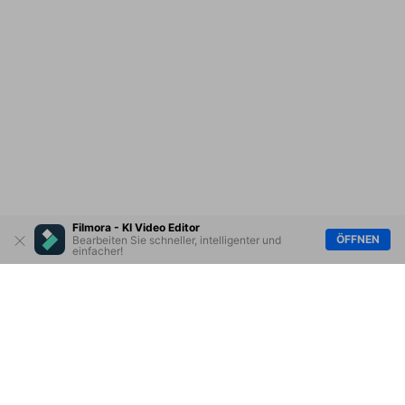
Filmora - KI Video Editor
ÖFFNEN
Bearbeiten Sie schneller, intelligenter und
einfacher!
Hero Produkte