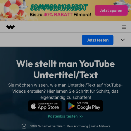
Jetzt testen
Top-Produkte
KI-gestützte digitale Kreativität
Produkte
Business
Dienstprogramme
Wie stellt man YouTube
Überblick
Plattformen
KI
Über uns
Untertitel/Text
Lösungen
Funktionen
Video/Foto
Presseraum
Lösungen
Sie möchten wissen, wie man Untertitel/Text auf YouTube-
Assets
Videos erstellen? Hier lernen Sie Schritt für Schritt, das
Audio
Wer
eigenständig zu schaffen!
Shop
Ressourcen
Text
Video-Lösungen
Support
Hilfe-Center
Kostenlos testen >>
Video-Prompts
Meisterkurs
100% Sicherheit verifiziert | Kein Abozwang | Keine Malware
Erste Schritte
Über
Über 100 heiße Video-
Beherrschen Sie