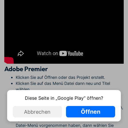
Adobe Premier
Klicken Sie auf Öffnen oder das Projekt erstellt.
Klicken Sie auf das Menü Datei dann neu und Titel
wählen.
Nach, wird das Textfenster erscheint dann das
Diese Seite in „Google Play“ öffnen?
Textwerkzeug verwenden Text hinzuzufügen.
Sie können auch Ihren Text mit den Befehlen bearbeiten,
Öffnen
Abbrechen
die im Titelmenü zur Verfügung gestellt werden.
Speichern Sie den Text, den Sie durch Klicken auf das
Datei-Menü vorgenommen haben, dann wählen Sie