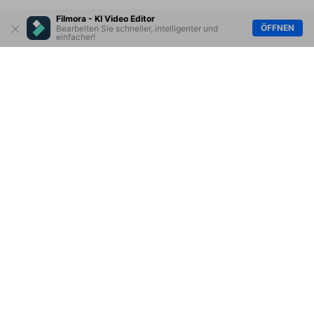
Filmora - KI Video Editor
ÖFFNEN
Bearbeiten Sie schneller, intelligenter und
einfacher!
Hero Produkte
Wondershare
KI entdecken
Hilfe-Center