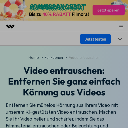
Jetzt testen
Top-Produkte
KI-gestützte digitale Kreativität
Produkte
Business
Home
>
Funktionen
>
Video entrauschen
Dienstprogramme
Überblick
Plattformen
Video entrauschen:
KI
Über uns
Lösungen
Funktionen
Entfernen Sie ganz einfach
Video/Foto
Presseraum
Lösungen
Körnung aus Videos
Assets
Audio
Soziale Medien
Shop
Ressourcen
Text
Entfernen Sie mühelos Körnung aus Ihrem Video mit
Marketing & Business
Support
Hilfe-Center
unserem KI-gestützten Video entrauschen. Machen
Lifestyle & Spaß
Sie Ihr Video heller und schärfer, indem Sie das
Video-Prompts
Meisterkurs
Erste Schritte
Filmmaterial entrauschen oder Beleuchtung und
Über
Über 100 heiße Video-
Beherrschen Sie