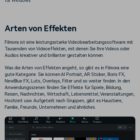
für Windows
Trends
Prompts – schnell ähnliche
fortgeschrittene
Kunden-Support
Videos erstellen
Videobearbeitungsfähigkeiten
KAUFEN
Anmelden
Über Uns
Bewertungen
Arten von Effekten
Unsere Mission, Geschichte
Finden Sie mehr über Filmora
Kickstart Bootcamp
DIY-Spezialeffekte
und Kunden
Nachrichten und
Suchen
Bewertungen
Filmora ist eine leistungsstarke Videobearbeitungssoftware mit
Lernen, ausdrücken und
Erfahren Sie, wie Sie einen
erweitern Sie Ihre
Spezialeffekt erzeugen
Tausenden von Videoeffekten, mit denen Sie Ihre Videos oder
Videobearbeitungs-
können
Audios kreativer und brillanter gestalten können.
Fähigkeiten mit Filmora
Kunden-Geschichten
Affiliate-Programm
Was die Arten von Effekten angeht, so gibt es in Filmora eine
Erfahren Sie, wie unsere
Schalten Sie Partnerschaften
gute Kategorie. Sie können AI Portrait, AR Sticker, Boris FX,
Kunden Erfolg haben
auf Unternehmensebene frei
NewBlue FX, Luts, Overlays, Filter und so weiter finden. In den
Creator
Freunde-werben-
Anwendungsszenen finden Sie Effekte für Spiele, Bildung,
Monetarisierungs-
Programm
Reisen, Nachrichten, Wirtschaft, Lebensmittel, Veranstaltungen,
Programm
An Freunde empfehlen,
Hochzeit usw. Aufgeteilt nach Gruppen, gibt es Haustiere,
Monetarisieren Sie
Belohnungen erhalten
Ihren Einfluss mit Filmora
Familie, Freunde, Unternehmen und ähnliches.
Blog