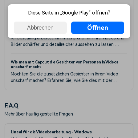
Entdecken Sie in diesem Testbericht für 2026 alles über
Diese Seite in „Google Play“ öffnen?
MorphVOX Pro, Junior und die Android-Versionen – mit
praktischen Einblicken und Vergleichen zur
Stimmenerstellung.
Öffnen
Abbrechen
Was ist KI-Upscaling?
KI-Upscaling arbeitet im Hintergrund, um Ihre Videos und
Bilder schärfer und detailreicher aussehen zu lassen.
Erfahren Sie, wie diese leistungsstarke Technologie Ihren
Medien ein zweites Leben gibt.
Wie man mit Capcut die Gesichter von Personen in Videos
unscharf macht
Möchten Sie die zusätzlichen Gesichter in Ihrem Video
unscharf machen? Erfahren Sie, wie Sie dies mit der
Gesichtsunschärfe-Funktion von Capcut tun können, die
verschiedenen Schritte, die dazu nötig sind und ein
alternatives Tool, das Sie verwenden können.
F.A.Q
Mehr über häufig gestellte Fragen.
Lineal für die Videobearbeitung - Windows