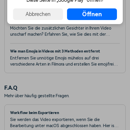
Diese Seite in „Google Play“ öffnen?
unscharf zu machen. Erfahren Sie, wie diese Tools
funktionieren, welche Funktionen sie haben, was Sie
erwarten, wenn Sie einen Online Video Editor für
Öffnen
Abbrechen
Wie man mit Capcut die Gesichter von Personen in Videos
Gesichtsunschärfe auswählen und für welche KI-
unscharf macht
gesteuerte Alternative Sie sich entscheiden können.
Möchten Sie die zusätzlichen Gesichter in Ihrem Video
unscharf machen? Erfahren Sie, wie Sie dies mit der
Gesichtsunschärfe-Funktion von Capcut tun können, die
verschiedenen Schritte, die dazu nötig sind und ein
Wie man Emojis in Videos mit 3 Methoden entfernt
alternatives Tool, das Sie verwenden können.
Entfernen Sie unnötige Emojis mühelos auf drei
verschiedene Arten in Filmora und erstellen Sie emojifreie
Videos ohne komplizierte Techniken.
F.A.Q
Mehr über häufig gestellte Fragen.
Workflow beim Exportieren
Sie werden das Video exportieren, wenn Sie die
Bearbeitung unter macOS abgeschlossen haben. Hier ist