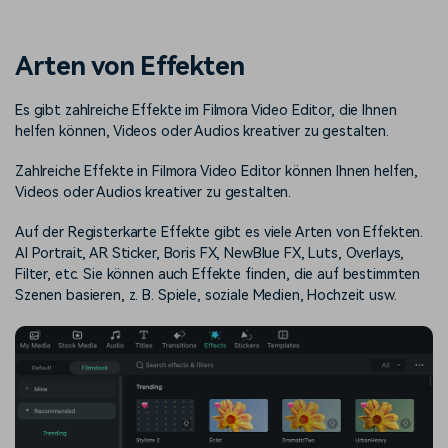
Trends
Prompts – schnell ähnliche
fortgeschrittene
Kunden-Support
Videos erstellen
Videobearbeitungsfähigkeiten
KAUFEN
Anmelden
Arten von Effekten
Über Uns
Bewertungen
Unsere Mission, Geschichte
Finden Sie mehr über Filmora
Es gibt zahlreiche Effekte im Filmora Video Editor, die Ihnen
Kickstart Bootcamp
DIY-Spezialeffekte
und Kunden
Nachrichten und
Suchen
helfen können, Videos oder Audios kreativer zu gestalten.
Bewertungen
Lernen, ausdrücken und
Erfahren Sie, wie Sie einen
erweitern Sie Ihre
Spezialeffekt erzeugen
Videobearbeitungs-
können
Zahlreiche Effekte in Filmora Video Editor können Ihnen helfen,
Fähigkeiten mit Filmora
Videos oder Audios kreativer zu gestalten.
Kunden-Geschichten
Affiliate-Programm
Auf der Registerkarte Effekte gibt es viele Arten von Effekten.
Erfahren Sie, wie unsere
Schalten Sie Partnerschaften
AI Portrait, AR Sticker, Boris FX, NewBlue FX, Luts, Overlays,
Kunden Erfolg haben
auf Unternehmensebene frei
Creator
Freunde-werben-
Filter, etc. Sie können auch Effekte finden, die auf bestimmten
Monetarisierungs-
Programm
Szenen basieren, z. B. Spiele, soziale Medien, Hochzeit usw.
Programm
An Freunde empfehlen,
Monetarisieren Sie
Belohnungen erhalten
Ihren Einfluss mit Filmora
Blog