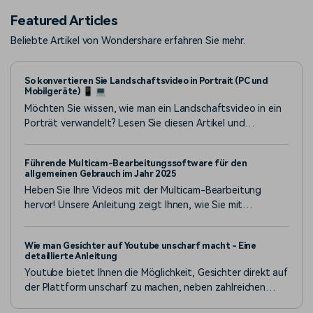
Featured Articles
Beliebte Artikel von Wondershare erfahren Sie mehr.
So konvertieren Sie Landschaftsvideo in Portrait (PC und
Mobilgeräte) 📱 💻
Möchten Sie wissen, wie man ein Landschaftsvideo in ein
Porträt verwandelt? Lesen Sie diesen Artikel und
entdecken Sie einige der einfachsten Möglichkeiten, dies
zu tun, ohne die Qualität zu beeinträchtigen.
Führende Multicam-Bearbeitungssoftware für den
allgemeinen Gebrauch im Jahr 2025
Heben Sie Ihre Videos mit der Multicam-Bearbeitung
hervor! Unsere Anleitung zeigt Ihnen, wie Sie mit
Wondershare Filmora, einer der besten Softwares zur
Multicam-Bearbeitung, spannende Inhalte mit mehreren
Wie man Gesichter auf Youtube unscharf macht - Eine
Kameraperspektiven erstellen können.
detaillierte Anleitung
Youtube bietet Ihnen die Möglichkeit, Gesichter direkt auf
der Plattform unscharf zu machen, neben zahlreichen
anderen Funktionen und Merkmalen. Begleiten Sie uns,