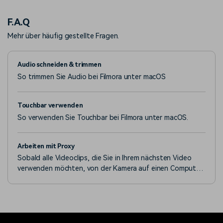
wenn wir diese Funktion erkunden und Ihnen zeigen, wie
Sie Gesichter in Youtube-Videos unscharf machen können.
F.A.Q
Mehr über häufig gestellte Fragen.
Audio schneiden & trimmen
So trimmen Sie Audio bei Filmora unter macOS
Touchbar verwenden
So verwenden Sie Touchbar bei Filmora unter macOS.
Arbeiten mit Proxy
Sobald alle Videoclips, die Sie in Ihrem nächsten Video
verwenden möchten, von der Kamera auf einen Computer
übertragen und ordentlich organisiert sind, können Sie
sich Gedanken darüber machen, wie Sie sie am
effizientesten zusammensetzen.