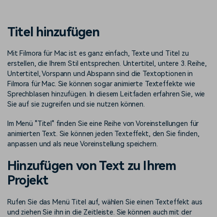
Trends
Prompts – schnell ähnliche
fortgeschrittene
Kunden-Support
Videos erstellen
Videobearbeitungsfähigkeiten
KAUFEN
Anmelden
Titel hinzufügen
Über Uns
Bewertungen
Unsere Mission, Geschichte
Finden Sie mehr über Filmora
Mit Filmora für Mac ist es ganz einfach, Texte und Titel zu
Kickstart Bootcamp
DIY-Spezialeffekte
und Kunden
Nachrichten und
Suchen
erstellen, die Ihrem Stil entsprechen. Untertitel, untere 3. Reihe,
Bewertungen
Lernen, ausdrücken und
Erfahren Sie, wie Sie einen
Untertitel, Vorspann und Abspann sind die Textoptionen in
erweitern Sie Ihre
Spezialeffekt erzeugen
Videobearbeitungs-
können
Filmora für Mac. Sie können sogar animierte Texteffekte wie
Fähigkeiten mit Filmora
Sprechblasen hinzufügen. In diesem Leitfaden erfahren Sie, wie
Kunden-Geschichten
Affiliate-Programm
Sie auf sie zugreifen und sie nutzen können.
Erfahren Sie, wie unsere
Schalten Sie Partnerschaften
Kunden Erfolg haben
auf Unternehmensebene frei
Im Menü "Titel" finden Sie eine Reihe von Voreinstellungen für
Creator
Freunde-werben-
animierten Text. Sie können jeden Texteffekt, den Sie finden,
Monetarisierungs-
Programm
anpassen und als neue Voreinstellung speichern.
Programm
An Freunde empfehlen,
Monetarisieren Sie
Belohnungen erhalten
Hinzufügen von Text zu Ihrem
Ihren Einfluss mit Filmora
Projekt
Blog
Rufen Sie das Menü Titel auf, wählen Sie einen Texteffekt aus
und ziehen Sie ihn in die Zeitleiste. Sie können auch mit der