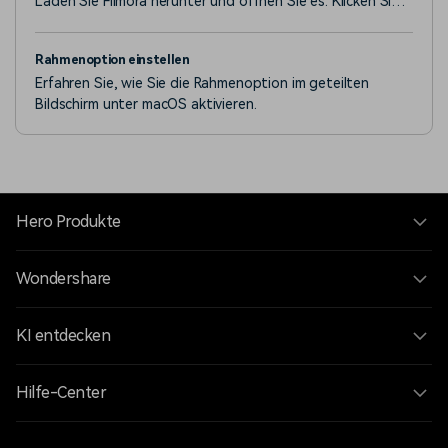
Laden Sie Filmora herunter und öffnen Sie es. Klicken Sie
auf "Cloud-Projekt" und melden Sie sich dann bei Ihrem
Konto an, um die Cloud zu aktivieren.
Rahmenoption einstellen
Erfahren Sie, wie Sie die Rahmenoption im geteilten
Bildschirm unter macOS aktivieren.
Hero Produkte
Wondershare
KI entdecken
Hilfe-Center