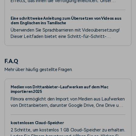
Effects, das Ihnen die Verfolgung erleichtert. Unser
Leitfaden ist perfekt für Anfänger und hilft Ihnen, dieses
Tool zu beherrschen.
Eine schrittweise Anleitung zum Übersetzen von Videos aus
dem Englischen ins Tamilische
Überwinden Sie Sprachbarrieren mit Videoübersetzung!
Dieser Leitfaden bietet eine Schritt-für-Schritt-
Anleitung zum Konvertieren englischer Videos in Tamil mit
Hilfe fortschrittlicher Tools, um eine Verbindung zu
tamilischsprachigen Zielgruppen herzustellen.
F.A.Q
Mehr über häufig gestellte Fragen.
Medien von Drittanbieter-Laufwerken auf dem Mac
importieren2025
Filmora ermöglicht den Import von Medien aus Laufwerken
von Drittanbietern, darunter Google Drive, One Drive und
Dropbox.
kostenlosen Cloud-Speicher
2 Schritte, um kostenlos 1 GB Cloud-Speicher zu erhalten.