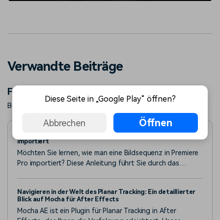
Verwandte Beiträge
Featured Articles
Diese Seite in „Google Play“ öffnen?
Beliebte Artikel von Wondershare erfahren Sie mehr.
Öffnen
Abbrechen
Wie man eine Bildsequenz in Premiere Pro im Jahr 2025
importiert
Möchten Sie lernen, wie man eine Bildsequenz in Premiere
Pro importiert? Diese Anleitung führt Sie durch das
Importieren und Organisieren von Bildsequenzen in
Premiere Pro.
Navigieren in der Welt des Planar Tracking: Ein detaillierter
Blick auf Mocha für After Effects
Mocha AE ist ein Plugin für Planar Tracking in After