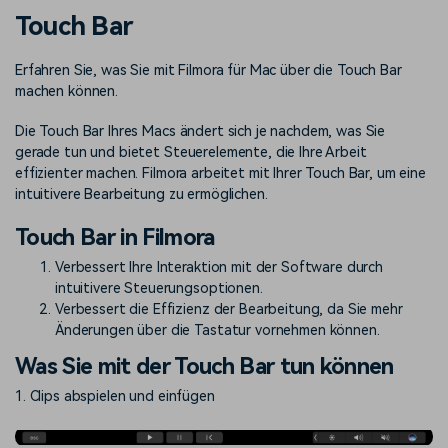
Trends
Prompts – schnell ähnliche
fortgeschrittene
Touch Bar
Kunden-Support
Videos erstellen
Videobearbeitungsfähigkeiten
KAUFEN
Anmelden
Erfahren Sie, was Sie mit Filmora für Mac über die Touch Bar
Über Uns
Bewertungen
machen können.
Unsere Mission, Geschichte
Finden Sie mehr über Filmora
Kickstart Bootcamp
DIY-Spezialeffekte
und Kunden
Nachrichten und
Suchen
Die Touch Bar Ihres Macs ändert sich je nachdem, was Sie
Bewertungen
Lernen, ausdrücken und
Erfahren Sie, wie Sie einen
gerade tun und bietet Steuerelemente, die Ihre Arbeit
erweitern Sie Ihre
Spezialeffekt erzeugen
Videobearbeitungs-
können
effizienter machen. Filmora arbeitet mit Ihrer Touch Bar, um eine
Fähigkeiten mit Filmora
intuitivere Bearbeitung zu ermöglichen.
Kunden-Geschichten
Affiliate-Programm
Touch Bar in Filmora
Erfahren Sie, wie unsere
Schalten Sie Partnerschaften
Kunden Erfolg haben
auf Unternehmensebene frei
Verbessert Ihre Interaktion mit der Software durch
Creator
Freunde-werben-
Monetarisierungs-
Programm
intuitivere Steuerungsoptionen.
Programm
An Freunde empfehlen,
Verbessert die Effizienz der Bearbeitung, da Sie mehr
Monetarisieren Sie
Belohnungen erhalten
Änderungen über die Tastatur vornehmen können.
Ihren Einfluss mit Filmora
Was Sie mit der Touch Bar tun können
Blog
1. Clips abspielen und einfügen