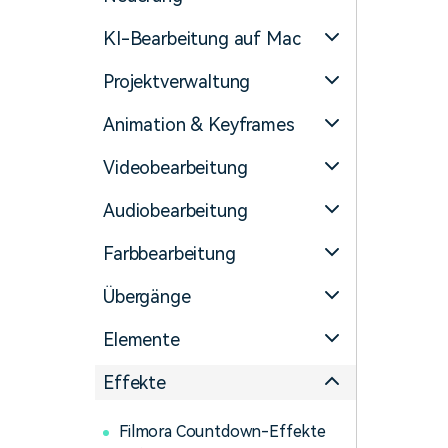
Monetarisieren Sie
An Freunde
Ihren Einfluss mit Filmora
empfehlen,
KI-Bearbeitung auf Mac
Belohnungen
Projektverwaltung
Animation & Keyframes
Videobearbeitung
Audiobearbeitung
Farbbearbeitung
Übergänge
Elemente
Effekte
Filmora Countdown-Effekte