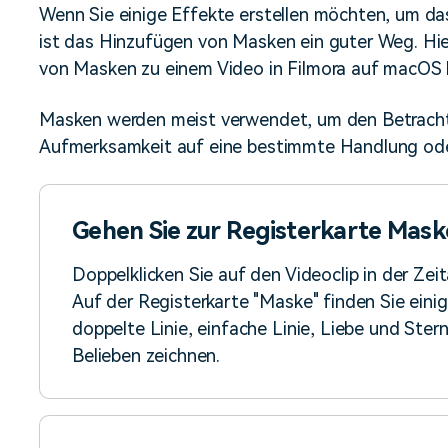
Alle Produkte ansehen
Wenn Sie einige Effekte erstellen möchten, um das
Mehr 
Kostenloser Download
Kostenloser Download
ist das Hinzufügen von Masken ein guter Weg. Hie
 erhalten
Kostenloser Download
von Masken zu einem Video in Filmora auf macOS 
Masken werden meist verwendet, um den Betracht
Kostenloser Download
Aufmerksamkeit auf eine bestimmte Handlung oder
Gehen Sie zur Registerkarte Mas
Doppelklicken Sie auf den Videoclip in der Ze
Auf der Registerkarte "Maske" finden Sie eini
doppelte Linie, einfache Linie, Liebe und Ste
Belieben zeichnen.