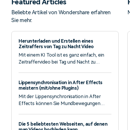
Featured Articles
Beliebte Artikel von Wondershare erfahren
M
Sie mehr.
Herunterladen und Erstellen eines
Zeitraffers von Tag zu Nacht Video
Mit einem KI Tool ist es ganz einfach, ein
Zeitraffervideo bei Tag und Nacht zu
erstellen. Andernfalls können Sie es
manuell aufnehmen oder aus kostenlosen
Lippensynchronisation in After Effects
Online-Ressourcen herunterladen.
meistern (mit/ohne Plugins)
Erfahren Sie hier mehr.
Mit der Lippensynchronisation in After
Effects können Sie Mundbewegungen
entweder manuell oder mit Hilfe von
Plugins mit Audio-Spuren synchronisieren.
Die 5 beliebtesten Webseiten, auf denen
Mit der KI Lippensynchronisation in Filmora
man Videos hochladen kann