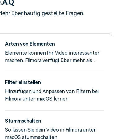
F.A.Q
ehr über häufig gestellte Fragen.
Arten von Elementen
Elemente können Ihr Video interessanter
machen. Filmora verfügt über mehr als
1.000 Elemente, mit denen Sie Ihre Videos
in Filmora unter macOS mühelos
Filter einstellen
bearbeiten können.
Hinzufügen und Anpassen von Filtern bei
Filmora unter macOS lernen
Stummschalten
So lassen Sie dein Video in Filmora unter
macOS stummschalten