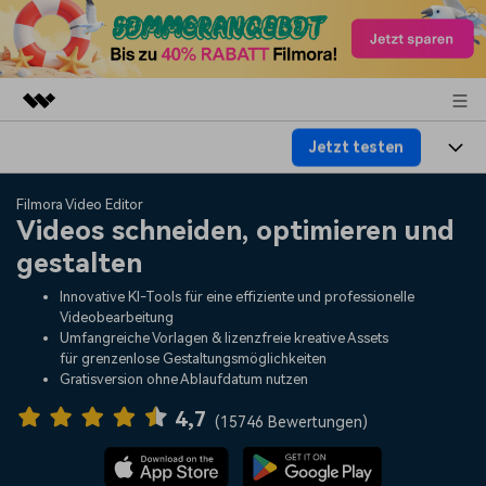
Jetzt testen
Top-Produkte
KI-gestützte digitale Kreativität
Produkte
Business
Filmora Video Editor
Dienstprogramme
Videos schneiden, optimieren und
Überblick
Plattformen
KI
gestalten
Über uns
Lösungen
Funktionen
Innovative KI-Tools für eine effiziente und professionelle
Video/Foto
Lösungen
Presseraum
Videobearbeitung
Assets
Umfangreiche Vorlagen & lizenzfreie kreative Assets
Audio
für grenzenlose Gestaltungsmöglichkeiten
Soziale Medien
Ressourcen
Shop
Gratisversion ohne Ablaufdatum nutzen
Text
Marketing & Business
4,7
Hilfe-Center
Support
(
15746 Bewertungen
)
Lifestyle & Spaß
Video-Prompts
Meisterkurs
Erste Schritte
Über
Über 100 heiße Video-
Beherrschen Sie